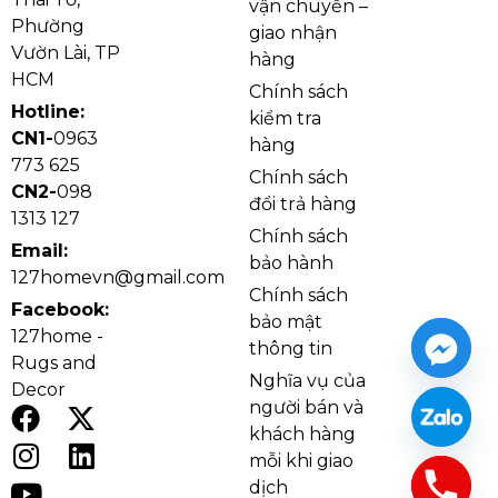
vận chuyển –
Phường
giao nhận
Vườn Lài, TP
hàng
HCM
Chính sách
Hotline:
kiểm tra
CN1-
0963
hàng
773 625
Chính sách
CN2-
098
đổi trả hàng
1313 127
Chính sách
Email:
bảo hành
127homevn@gmail.com
Chính sách
Facebook:
bảo mật
127home -
thông tin
Thảm Lông Mềm Trắng Tại 127 HOME
Rugs and
Nghĩa vụ của
Ưu điểm nổi bật của thảm lông
Decor
người bán và
mềm trắng
khách hàng
mỗi khi giao
1. Bề mặt lông mềm mại, tạo cảm
dịch