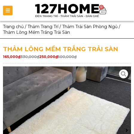
0
Trang chủ
/
Thảm Trang Trí
/
Thảm Trải Sàn Phòng Ngủ
/
Thảm Lông Mềm Trắng Trải Sàn
THẢM LÔNG MỀM TRẮNG TRẢI SÀN
165,000
₫
330,000
₫
250,000
₫
500,000
₫