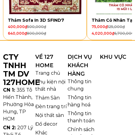
Kiểu dáng:
Hình chữ nhật, hình tròn
Trọng lượng:
~2100g/m²
Thảm Sofa In 3D SFIND7
Thảm Cỏ Nhân Tạ
Độ dày:
~ 35mm
400,000
₫
500,000
₫
75,000
₫
125,000
₫
640,000
₫
800,000
₫
4,020,000
₫
6,700,000
Kích thước của thảm lông mềm trắng
0,8m x 1,2m
CTY
VỀ 127
DỊCH VỤ
KHU VỰC
1,2m x 1,6m
TNHH
HOME
KHÁCH
1,6m x 2,3m
TM DV
Trang chủ
HÀNG
127HOME
Thông tin
Phụ kiện nội
Tròn 1m
chung
thất nhà
CN 1:
355 Tô
Xuất xứ:
Trung Quốc (China)
Hiến Thành,
Thông tin
Thảm Sàn
Phường Hòa
hàng hoá
Đèn trang trí
Hưng, TP
Thông tin
Nội thất sàn
HCM
thanh toán
Đồ decor
CN 2:
207 Lý
Chính sách
Khác
Thái Tổ,