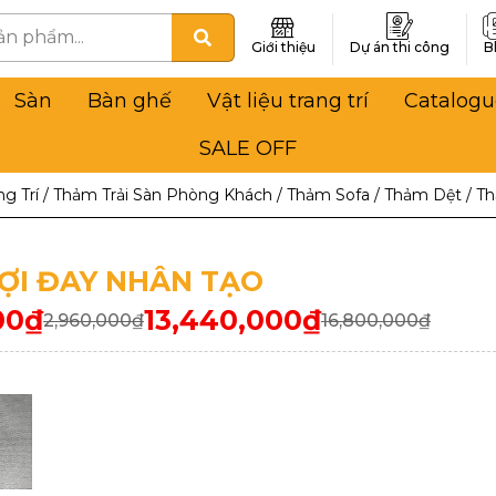
Giới thiệu
Dự án thi công
B
Sàn
Bàn ghế
Vật liệu trang trí
Catalogu
SALE OFF
g Trí
/
Thảm Trải Sàn Phòng Khách
/
Thảm Sofa
/
Thảm Dệt
/
Th
ỢI ĐAY NHÂN TẠO
00
₫
13,440,000
₫
2,960,000
₫
16,800,000
₫