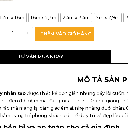
1,2m x 1,6m
1,6m x 2,3m
2,4m x 3,4m
2m x 2,9m
THÊM VÀO GIỎ HÀNG
TƯ VẤN MUA NGAY
MÔ TẢ SẢN 
y nhân tạo
được thiết kế đơn giản nhưng đầy lôi cuốn. 
ang đến độ mềm mại đáng ngạc nhiên. Không giống nhữn
 ráp mà mang lại cảm giác êm ái, nhẹ nhàng dưới chân.
 thảm trang trí phong khách có thể duy trì vẻ đẹp lâu d
u bền bỉ và an toàn cho cả gia đình