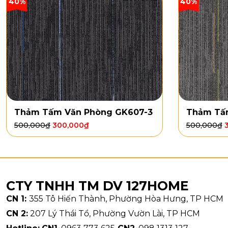
40%
40%
Thảm Tấm Văn Phòng GK607-3
Thảm Tấ
500,000
₫
300,000
₫
500,000
₫
CTY TNHH TM DV 127HOME
CN 1:
355 Tô Hiến Thành, Phường Hòa Hưng, TP HCM
CN 2:
207 Lý Thái Tổ, Phường Vườn Lài, TP HCM