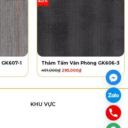
40%
 GK607-1
Thảm Tấm Văn Phòng GK606-3
491,000
₫
295,000
₫
KHU VỰC