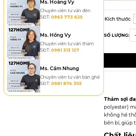
Ms. Hoàng Vy
Chuyên viên tư vấn đèn
SĐT:
0963 773 625
Kích thước
Ms. Hồng Vy
SỐ LƯỢNG:
Chuyên viên tư vấn thảm
SĐT:
0981 313 127
Ms. Cẩm Nhung
Chuyên viên tư vấn bàn ghế
SĐT:
0981 874 355
Thảm sợi đa
polyester) m
không hề thô
bền bỉ, giúp
Chất liệ