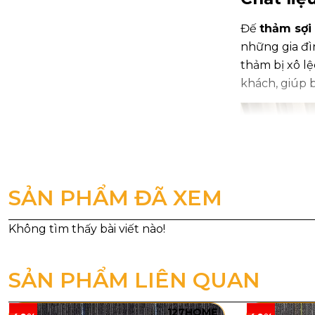
Đế
thảm sợi
những gia đìn
thảm bị xô l
khách, giúp b
SẢN PHẨM ĐÃ XEM
SẢN PHẨM LIÊN QUAN
127HOME