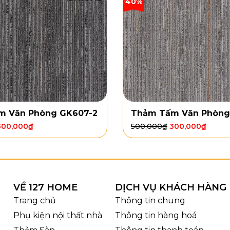
40%
m Văn Phòng GK607-2
Thảm Tấm Văn Phòng
300,000
₫
500,000
₫
300,000
₫
VỀ 127 HOME
DỊCH VỤ KHÁCH HÀNG
Trang chủ
Thông tin chung
Phụ kiện nội thất nhà
Thông tin hàng hoá