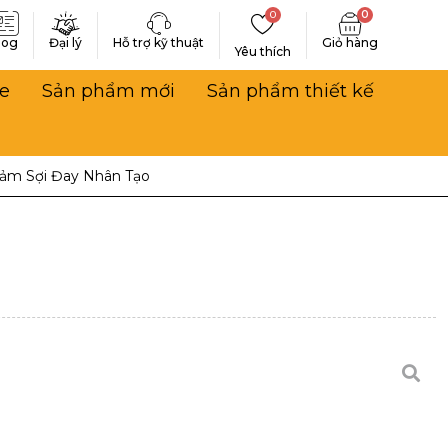
0
0
log
Đại lý
Hỗ trợ kỹ thuật
Yêu thích
e
Sản phẩm mới
Sản phẩm thiết kế
ảm Sợi Đay Nhân Tạo