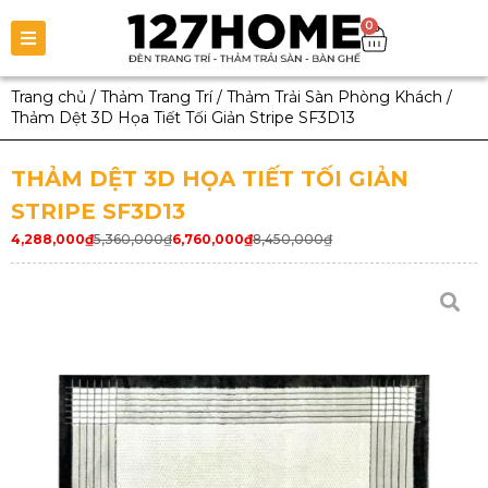
0
Trang chủ
/
Thảm Trang Trí
/
Thảm Trải Sàn Phòng Khách
/
Thảm Dệt 3D Họa Tiết Tối Giản Stripe SF3D13
THẢM DỆT 3D HỌA TIẾT TỐI GIẢN
STRIPE SF3D13
4,288,000
₫
5,360,000
₫
6,760,000
₫
8,450,000
₫