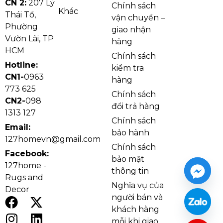
năm mà vẫn giữ được hình dáng và chất lượng như
CN 2:
207 Lý
Chính sách
Khác
Thái Tổ,
mới.
vận chuyển –
Phường
giao nhận
Vườn Lài, TP
hàng
HCM
Chính sách
Hotline:
kiểm tra
CN1-
0963
hàng
773 625
Chính sách
CN2-
098
đổi trả hàng
1313 127
Chính sách
Email:
bảo hành
127homevn@gmail.com
Chính sách
Facebook:
bảo mật
127home -
thông tin
Chất liệu và độ bền của thảm dệt 3D Stripe SF3D13
Rugs and
Nghĩa vụ của
Decor
người bán và
khách hàng
mỗi khi giao