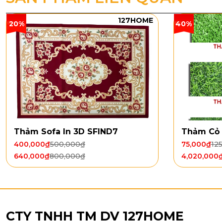
127HOME
20%
40%
Thảm Sofa In 3D SFIND7
Thảm Cỏ 
Chất Liệ
400,000
₫
500,000
₫
75,000
₫
12
640,000
₫
800,000
₫
4,020,000
Thảm phòng
bám bẩn hiệu
xịt lên vết 
trải sàn
luôn 
CTY TNHH TM DV 127HOME