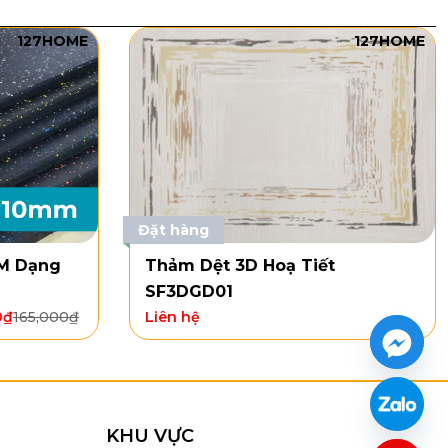
127HOME
127HOME
Đặt hàng
g khách dệt Geo SF3D01
DM Dạng
Thảm Dệt 3D Hoạ Tiết
SF3DGD01
0
₫
165,000
₫
Liên hệ
và Polyester Shrink Yarn, mang lại sự bền bỉ, chống
 sử dụng dung dịch vệ sinh thảm đã được tặng kèm,
nhàng và nhanh chóng. Các tính năng này giúp
thảm
nh trạng tốt nhất.
KHU VỰC