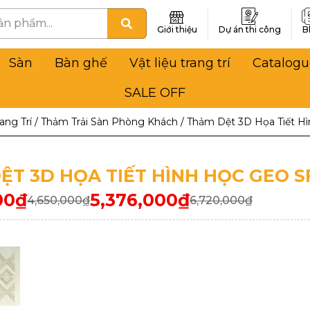
Giới thiệu
Dự án thi công
B
Sàn
Bàn ghế
Vật liệu trang trí
Catalogu
SALE OFF
ang Trí
/
Thảm Trải Sàn Phòng Khách
/
Thảm Dệt 3D Họa Tiết H
ỆT 3D HỌA TIẾT HÌNH HỌC GEO S
00
₫
5,376,000
₫
4,650,000
₫
6,720,000
₫