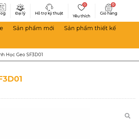
0
0
log
Đại lý
Hỗ trợ kỹ thuật
Yêu thích
e
Sản phẩm mới
Sản phẩm thiết kế
ình Học Geo SF3D01
F3D01