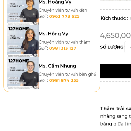
Ms. Hoàng Vy
Chuyên viên tư vấn đèn
SĐT:
0963 773 625
: 
Kích thước
4,650,0
Ms. Hồng Vy
Chuyên viên tư vấn thảm
SỐ LƯỢNG:
SĐT:
0981 313 127
Ms. Cẩm Nhung
Chuyên viên tư vấn bàn ghế
SĐT:
0981 874 355
Thảm trải s
nhàng sang t
bằng giữa t