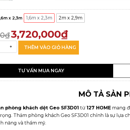
1,6m x 2,3m
2m x 2,9m
1,6m x 2,3m
3,720,000
₫
00
₫
THÊM VÀO GIỎ HÀNG
TƯ VẤN MUA NGAY
MÔ TẢ SẢN 
àn phòng khách dệt Geo SF3D01
từ
127 HOME
mang đến
rọng. Thảm phòng khách Geo SF3D01 chính là sự lựa c
ính năng và thẩm mỹ.