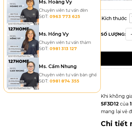
Ms. Hoàng Vy
Chuyên viên tư vấn đèn
SĐT:
0963 773 625
Kích thước
Ms. Hồng Vy
SỐ LƯỢNG:
Chuyên viên tư vấn thảm
SĐT:
0981 313 127
Ms. Cẩm Nhung
Chuyên viên tư vấn bàn ghế
SĐT:
0981 874 355
Khi không gi
SF3D12
của
mang lại vẻ 
Chi tiết