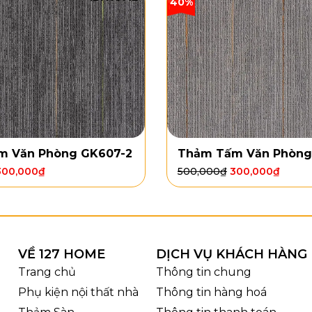
40%
m Văn Phòng GK607-2
Thảm Tấm Văn Phòng
300,000
₫
500,000
₫
300,000
₫
Thảm trải sàn phòng khách dệt 3D Ripple SF
VỀ 127 HOME
DỊCH VỤ KHÁCH HÀNG
u và độ bền của thảm
Trang chủ
Thông tin chung
 Ripple SF3D12
được làm từ sự kết hợp giữa Polypropy
Phụ kiện nội thất nhà
Thông tin hàng hoá
 lực tốt. Chất liệu này cũng giúp thảm lót sàn không bị