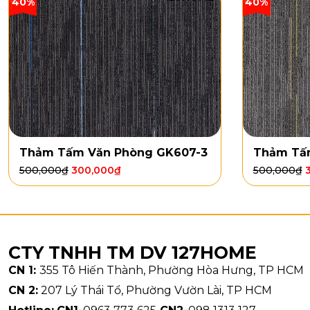
40%
40%
Thảm Tấm Văn Phòng GK607-3
Thảm Tấ
500,000
₫
300,000
₫
500,000
₫
CTY TNHH TM DV 127HOME
Chất liệ
CN 1:
355 Tô Hiến Thành, Phường Hòa Hưng, TP HCM
Thảm dệt
3D
CN 2:
207 Lý Thái Tổ, Phường Vườn Lài, TP HCM
khả năng chịu