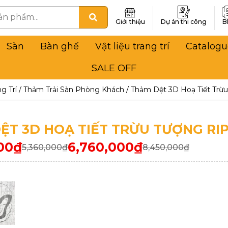
Giới thiệu
Dự án thi công
B
Sàn
Bàn ghế
Vật liệu trang trí
Catalogu
SALE OFF
g Trí
/
Thảm Trải Sàn Phòng Khách
/
Thảm Dệt 3D Hoạ Tiết Trừu
ỆT 3D HOẠ TIẾT TRỪU TƯỢNG RIP
00
₫
6,760,000
₫
5,360,000
₫
8,450,000
₫