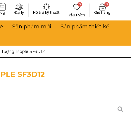
0
0
log
Đại lý
Hỗ trợ kỹ thuật
Yêu thích
e
Sản phẩm mới
Sản phẩm thiết kế
 Tượng Ripple SF3D12
PLE SF3D12