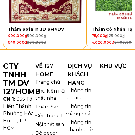
Thảm Sofa In 3D SFIND7
Thảm Cỏ Nhân Tạ
400,000
₫
500,000
₫
75,000
₫
125,000
₫
640,000
₫
800,000
₫
4,020,000
₫
6,700,000
CTY
VỀ 127
DỊCH VỤ
KHU VỰC
TNHH
HOME
KHÁCH
TM DV
Trang chủ
HÀNG
127HOME
Thông tin
Phụ kiện nội
Đặc điểm nổi bật của Thảm Lót Sàn Phòng Khách
chung
thất nhà
CN 1:
355 Tô
Exotic 8
Hiến Thành,
Thông tin
Thảm Sàn
Bảng
giá thảm trải sàn phòng ngủ
Phường Hòa
hàng hoá
Đèn trang trí
phong cách hiện đại mới nhất
Hưng, TP
Thông tin
Nội thất sàn
HCM
thanh toán
Ưu Điểm Khi Sử Dụng Thảm Trang
Đồ decor