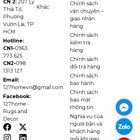
CN 2:
207 Lý
Chính sách
Trí Len Dày Exotic 8 SFLD15
Khác
Thái Tổ,
vận chuyển –
Phường
giao nhận
Không chỉ đẹp mắt,
thảm trang trí phòng khách
Vườn Lài, TP
hàng
Exotic 8 SFLD15
còn mang đến những giá trị thiết
HCM
Chính sách
thực cho người sử dụng. Với tính năng giữ ấm tốt,
Hotline:
kiểm tra
thảm len
dày
giúp phòng khách thêm ấm cúng vào
CN1-
0963
hàng
mùa lạnh, đồng thời bảo vệ đôi chân khỏi cảm giác
773 625
Chính sách
lạnh buốt của sàn gạch. Họa tiết hoa đào trên nền
CN2-
098
đổi trả hàng
trắng kem tạo sự thanh thoát cho không gian, phù
1313 127
Chính sách
hợp với nhiều phong cách nội thất. Và có thể sử dụng
Email:
bảo hành
để làm
thảm trải sàn phòng thờ
để gia tăng sự ấm
127homevn@gmail.com
Chính sách
áp, tôn nghiêm.
Facebook:
bảo mật
127home -
thông tin
Rugs and
Nghĩa vụ của
Decor
người bán và
khách hàng
mỗi khi giao