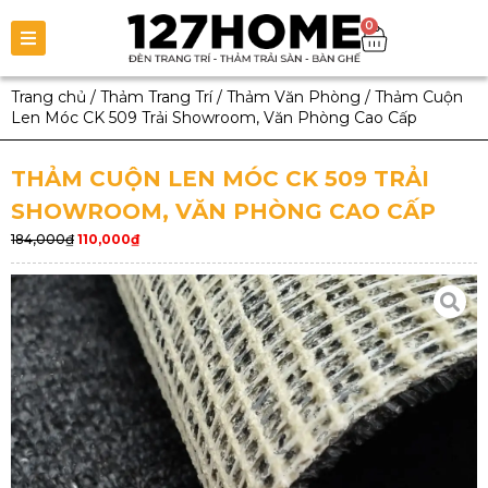
0
Trang chủ
/
Thảm Trang Trí
/
Thảm Văn Phòng
/
Thảm Cuộn
Len Móc CK 509 Trải Showroom, Văn Phòng Cao Cấp
THẢM CUỘN LEN MÓC CK 509 TRẢI
SHOWROOM, VĂN PHÒNG CAO CẤP
184,000
₫
110,000
₫