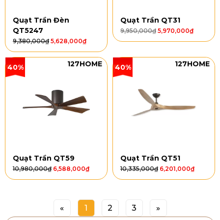
Quạt Trần Đèn
Quạt Trần QT31
QT5247
9,950,000
₫
5,970,000
₫
9,380,000
₫
5,628,000
₫
127HOME
127HOME
40%
40%
Quạt Trần QT59
Quạt Trần QT51
10,980,000
₫
6,588,000
₫
10,335,000
₫
6,201,000
₫
«
1
2
3
»