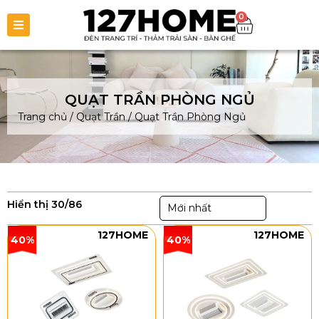
0
QUẠT TRẦN PHÒNG NGỦ
Trang chủ
/
Quạt Trần
/
Quạt Trần Phòng Ngủ
Hiển thị 30/86
Mới nhất
127HOME
127HOME
40%
40%