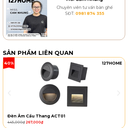
Chuyên viên tư vấn bàn ghế
SĐT:
0981 874 355
SẢN PHẨM LIÊN QUAN
40%
127HOME
Đèn Âm Cầu Thang ACT01
445,000
₫
267,000
₫