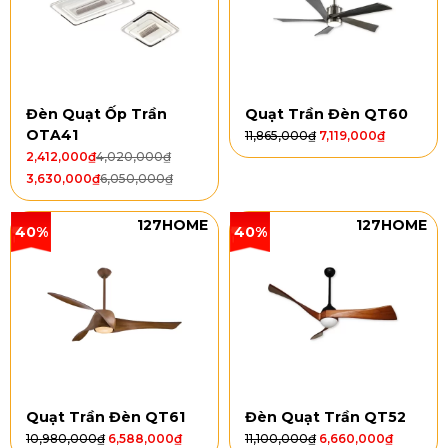
Đèn Quạt Ốp Trần
Quạt Trần Đèn QT60
OTA41
11,865,000
₫
7,119,000
₫
2,412,000
₫
4,020,000
₫
3,630,000
₫
6,050,000
₫
127HOME
127HOME
40%
40%
Quạt Trần Đèn QT61
Đèn Quạt Trần QT52
10,980,000
₫
6,588,000
₫
11,100,000
₫
6,660,000
₫