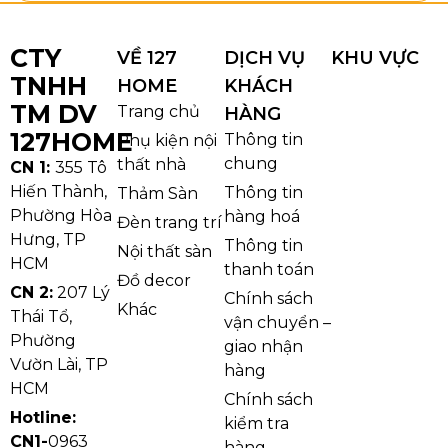
CTY
VỀ 127
DỊCH VỤ
KHU VỰC
TNHH
HOME
KHÁCH
TM DV
Trang chủ
HÀNG
127HOME
Thông tin
Phụ kiện nội
chung
thất nhà
CN 1:
355 Tô
Hiến Thành,
Thông tin
Thảm Sàn
Phường Hòa
hàng hoá
Đèn trang trí
Hưng, TP
Thông tin
Nội thất sàn
HCM
thanh toán
Đồ decor
CN 2:
207 Lý
Chính sách
Khác
Thái Tổ,
vận chuyển –
Phường
giao nhận
Vườn Lài, TP
hàng
HCM
Chính sách
Hotline:
kiểm tra
CN1-
0963
hàng