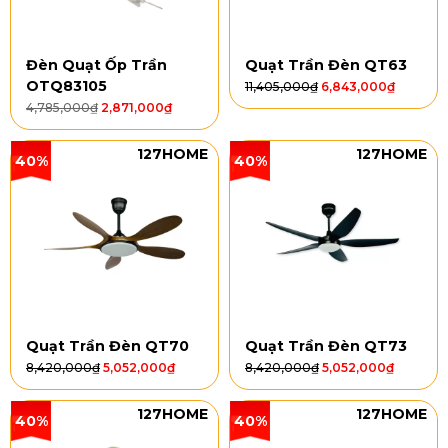
Đèn Quạt Ốp Trần
Quạt Trần Đèn QT63
OTQ83105
11,405,000
₫
6,843,000
₫
4,785,000
₫
2,871,000
₫
127HOME
127HOME
40%
40%
Quạt Trần Đèn QT70
Quạt Trần Đèn QT73
8,420,000
₫
5,052,000
₫
8,420,000
₫
5,052,000
₫
127HOME
127HOME
40%
40%