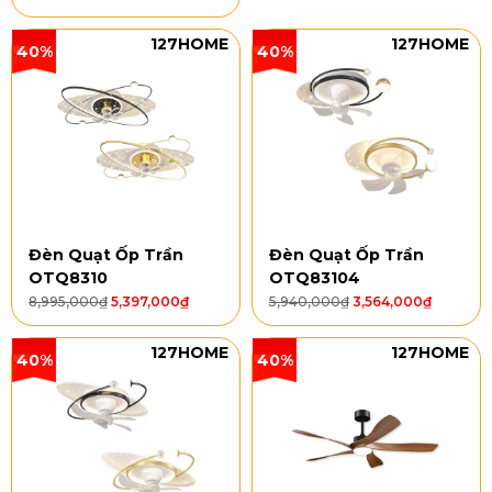
127HOME
127HOME
40%
40%
Đèn Quạt Ốp Trần
Đèn Quạt Ốp Trần
OTQ8310
OTQ83104
8,995,000
₫
5,397,000
₫
5,940,000
₫
3,564,000
₫
127HOME
127HOME
40%
40%