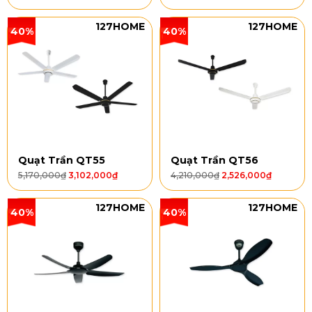
127HOME
127HOME
40%
40%
Quạt Trần QT55
Quạt Trần QT56
5,170,000
₫
3,102,000
₫
4,210,000
₫
2,526,000
₫
127HOME
127HOME
40%
40%