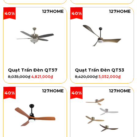
127HOME
127HOME
40%
40%
Quạt Trần Đèn QT57
Quạt Trần Đèn QT53
8,035,000
₫
4,821,000
₫
8,420,000
₫
5,052,000
₫
127HOME
127HOME
40%
40%