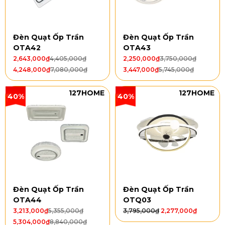
Đèn Quạt Ốp Trần
Đèn Quạt Ốp Trần
OTA42
OTA43
2,643,000
₫
4,405,000
₫
2,250,000
₫
3,750,000
₫
4,248,000
₫
7,080,000
₫
3,447,000
₫
5,745,000
₫
127HOME
127HOME
40%
40%
Đèn Quạt Ốp Trần
Đèn Quạt Ốp Trần
OTA44
OTQ03
3,213,000
₫
5,355,000
₫
3,795,000
₫
2,277,000
₫
5,304,000
₫
8,840,000
₫