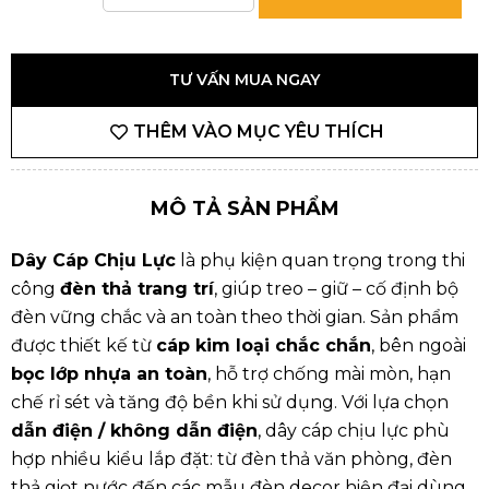
TƯ VẤN MUA NGAY
THÊM VÀO MỤC YÊU THÍCH
MÔ TẢ SẢN PHẨM
Dây Cáp Chịu Lực
là
phụ kiện
quan trọng trong thi
công
đèn thả trang trí
, giúp treo – giữ – cố định bộ
đèn vững chắc và an toàn theo thời gian. Sản phẩm
được thiết kế từ
cáp kim loại chắc chắn
, bên ngoài
bọc lớp nhựa an toàn
, hỗ trợ chống mài mòn, hạn
chế rỉ sét và tăng độ bền khi sử dụng. Với lựa chọn
dẫn điện / không dẫn điện
, dây cáp chịu lực phù
hợp nhiều kiểu lắp đặt: từ đèn thả văn phòng, đèn
thả giọt nước đến các mẫu đèn decor hiện đại dùng