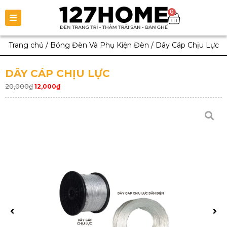
0
Trang chủ
/
Bóng Đèn Và Phụ Kiện Đèn
/
Dây Cáp Chịu Lực
DÂY CÁP CHỊU LỰC
20,000
₫
12,000
₫