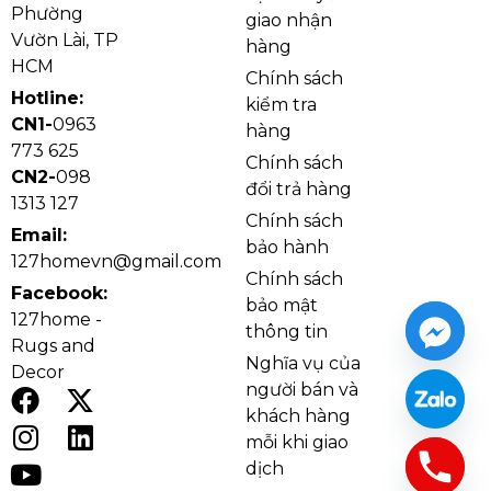
Phường
giao nhận
Vườn Lài, TP
hàng
HCM
Chính sách
Hotline:
kiểm tra
CN1-
0963
hàng
773 625
Chính sách
CN2-
098
đổi trả hàng
1313 127
Chính sách
Email:
bảo hành
127homevn@gmail.com
Chính sách
Facebook:
bảo mật
127home -
Ứng dụng Dây Cáp Chịu Lực
thông tin
Rugs and
Nghĩa vụ của
Decor
người bán và
khách hàng
mỗi khi giao
dịch