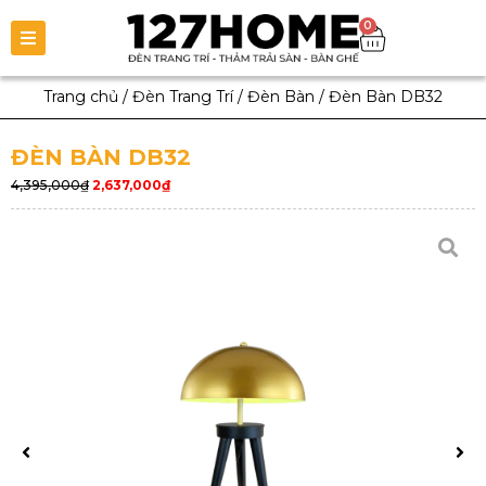
0
Trang chủ
/
Đèn Trang Trí
/
Đèn Bàn
/
Đèn Bàn DB32
ĐÈN BÀN DB32
4,395,000
₫
2,637,000
₫