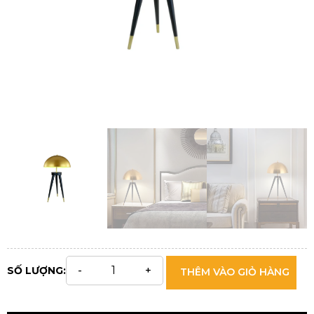
SỐ LƯỢNG:
THÊM VÀO GIỎ HÀNG