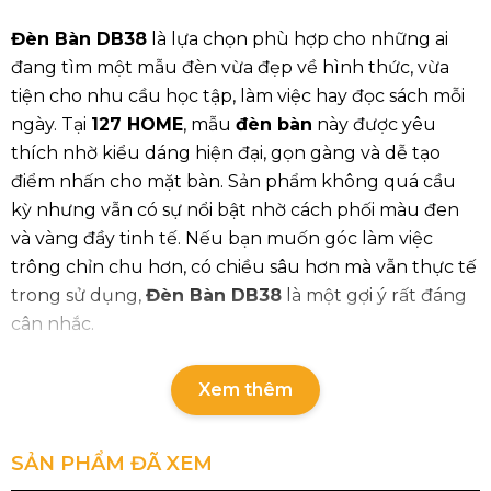
Đèn Bàn DB38
là lựa chọn phù hợp cho những ai
đang tìm một mẫu đèn vừa đẹp về hình thức, vừa
tiện cho nhu cầu học tập, làm việc hay đọc sách mỗi
ngày. Tại
127 HOME
, mẫu
đèn bàn
này được yêu
thích nhờ kiểu dáng hiện đại, gọn gàng và dễ tạo
điểm nhấn cho mặt bàn. Sản phẩm không quá cầu
kỳ nhưng vẫn có sự nổi bật nhờ cách phối màu đen
và vàng đầy tinh tế. Nếu bạn muốn góc làm việc
trông chỉn chu hơn, có chiều sâu hơn mà vẫn thực tế
trong sử dụng,
Đèn Bàn DB38
là một gợi ý rất đáng
cân nhắc.
Thông số chi tiết của sản phẩm
Xem thêm
Mã sản phẩm: DB38
Loại bóng: E27 x 1
SẢN PHẨM ĐÃ XEM
Kích thước sản phẩm: W180 x H550