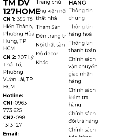
TM DV
Trang chủ
HÀNG
127HOME
Thông tin
Phụ kiện nội
chung
thất nhà
CN 1:
355 Tô
Hiến Thành,
Thông tin
Thảm Sàn
Phường Hòa
hàng hoá
Đèn trang trí
Hưng, TP
Ảnh thật Đèn Bàn DB38
Thông tin
Nội thất sàn
HCM
Phần thân đèn phù hợp với chất liệu kim loại hoàn
thanh toán
Đồ decor
thiện sơn đen mờ kết hợp chi tiết ánh vàng ở chao và
CN 2:
207 Lý
Chính sách
Khác
Thái Tổ,
chân đế. Cách phối chất liệu này giúp sản phẩm vừa
vận chuyển –
Phường
cứng cáp, vừa có điểm nhấn sang hơn so với các mẫu
giao nhận
Vườn Lài, TP
đèn bàn cơ bản. Chao kim loại cũng giúp gom sáng
hàng
HCM
tốt, hỗ trợ hiệu quả cho các hoạt động cần tập trung
Chính sách
Hotline:
như đọc tài liệu, viết tay hoặc làm việc với máy tính.
kiểm tra
CN1-
0963
hàng
773 625
Chính sách
CN2-
098
đổi trả hàng
1313 127
Chính sách
Email: