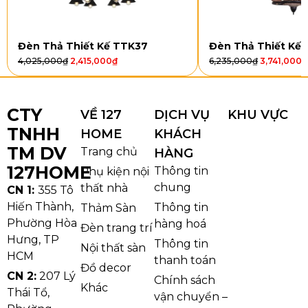
trong những căn phòng có diện tích vừa phải.
Với không gian lớn hơn, DC9033T6 và DC9033T8 là
Đèn Thả Thiết Kế TTK37
Đèn Thả Thiết Kế
những lựa chọn lý tưởng. Mẫu 6 tay (D700 x H520
4,025,000
₫
2,415,000
₫
6,235,000
₫
3,741,000
₫
mm) và 8 tay (D880 x H650 mm) mang đến vẻ đẹp
bề thế, giúp ánh sáng lan tỏa khắp căn phòng, tạo
cảm giác ấm cúng và sang trọng. Khung đèn được
CTY
VỀ 127
DỊCH VỤ
KHU VỰC
làm từ kim loại sơn tĩnh điện, đảm bảo độ bền và tính
TNHH
HOME
KHÁCH
thẩm mỹ cao. Chao đèn E14 được thiết kế tinh tế, cho
TM DV
Trang chủ
HÀNG
ánh sáng vàng dịu nhẹ, mang lại cảm giác dễ chịu và
127HOME
Thông tin
Phụ kiện nội
gần gũi.
chung
thất nhà
CN 1:
355 Tô
Hiến Thành,
Thông tin
Thảm Sàn
Phường Hòa
hàng hoá
Đèn trang trí
Hưng, TP
Thông tin
Nội thất sàn
HCM
thanh toán
Đồ decor
CN 2:
207 Lý
Chính sách
Khác
Thái Tổ,
vận chuyển –