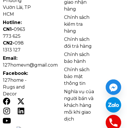
Phường
giao nhận
Vườn Lài, TP
hàng
HCM
Chính sách
Hotline:
kiểm tra
CN1-
0963
hàng
773 625
Chính sách
CN2-
098
đổi trả hàng
1313 127
Chính sách
Email:
bảo hành
127homevn@gmail.com
Chính sách
Facebook:
bảo mật
127home -
thông tin
Rugs and
Nghĩa vụ của
Decor
người bán và
khách hàng
mỗi khi giao
dịch