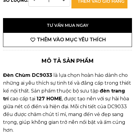
SỐ LƯỢNG:
THÊM VÀO GIỎ HÀNG
TƯ VẤN MUA NGAY
THÊM VÀO MỤC YÊU THÍCH
MÔ TẢ SẢN PHẨM
Đèn Chùm DC9033
là lựa chọn hoàn hảo dành cho
những ai yêu thích sự tinh tế và đẳng cấp trong thiết
kế nội thất. Sản phẩm thuộc bộ sưu tập
đèn trang
trí
cao cấp tại
127 HOME
, được tạo nên với sự hài hòa
giữa nét cổ điển và hiện đại. Mỗi chi tiết của DC9033
đều được chăm chút tỉ mỉ, mang đến vẻ đẹp sang
trọng, giúp không gian trở nên nổi bật và ấm cúng
hơn.