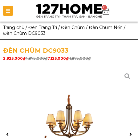
0
Trang chủ
/
Đèn Trang Trí
/
Đèn Chùm
/
Đèn Chùm Nến
/
Đèn Chùm DC9033
ĐÈN CHÙM DC9033
2,925,000
₫
4,875,000
₫
7,125,000
₫
11,875,000
₫