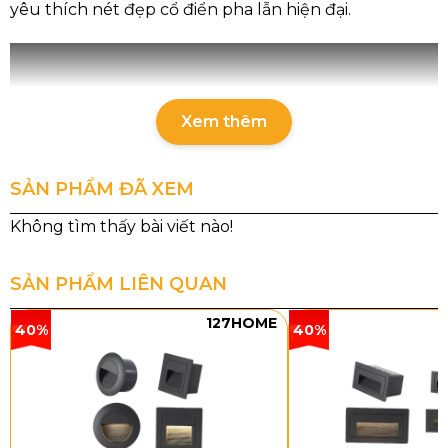
yêu thích nét đẹp cổ điển pha lẫn hiện đại.
Xem thêm
SẢN PHẨM ĐÃ XEM
SẢN PHẨM LIÊN QUAN
Thông tin sản phẩm
127HOME
40%
40%
DC9188T12
DC9188T6
DC9188T8
Kích
D7 5 0 x
D650 x
D750 x
thước
H720
H600
H600