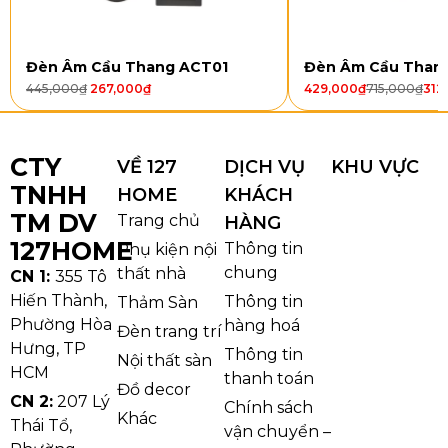
Loại
E14 x (8+4)
E14 ×6
E14 × 8
Đèn Âm Cầu Thang ACT01
Đèn Âm Cầu Than
bóng
445,000
₫
267,000
₫
429,000
₫
715,000
₫
312
Kiểu dáng và chất liệu
CTY
VỀ 127
DỊCH VỤ
KHU VỰC
Đèn Chùm DC9188
gây ấn tượng với bố cục cân đối,
TNHH
HOME
KHÁCH
các tay đèn uốn cong mềm mại tạo nên vẻ thanh lịch
TM DV
và quyến rũ. Mỗi chao đèn được thiết kế tinh tế,
Trang chủ
HÀNG
127HOME
mang đến ánh sáng lan tỏa nhẹ nhàng, giúp không
Thông tin
Phụ kiện nội
gian trở nên hài hòa và sang trọng. Sản phẩm có
chung
thất nhà
CN 1:
355 Tô
nhiều lựa chọn gồm DC9188T6 (6 tay), DC9188T8 (8
Hiến Thành,
Thông tin
Thảm Sàn
tay) và DC9188T12 (8+4 tay), phù hợp cho mọi không
Phường Hòa
hàng hoá
Đèn trang trí
Hưng, TP
gian từ phòng khách, phòng ăn đến sảnh lớn.
Thông tin
Nội thất sàn
HCM
thanh toán
Đồ decor
CN 2:
207 Lý
Chính sách
Khác
Thái Tổ,
vận chuyển –