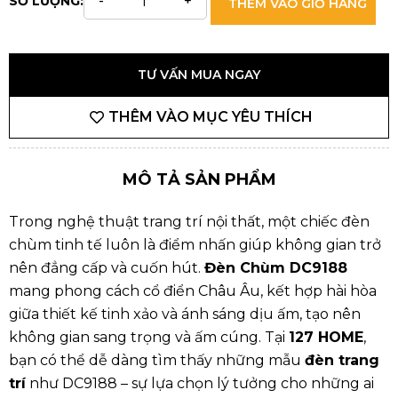
SỐ LƯỢNG:
THÊM VÀO GIỎ HÀNG
TƯ VẤN MUA NGAY
THÊM VÀO MỤC YÊU THÍCH
MÔ TẢ SẢN PHẨM
Trong nghệ thuật trang trí nội thất, một chiếc đèn
chùm tinh tế luôn là điểm nhấn giúp không gian trở
nên đẳng cấp và cuốn hút.
Đèn Chùm DC9188
mang phong cách cổ điển Châu Âu, kết hợp hài hòa
giữa thiết kế tinh xảo và ánh sáng dịu ấm, tạo nên
không gian sang trọng và ấm cúng. Tại
127 HOME
,
bạn có thể dễ dàng tìm thấy những mẫu
đèn trang
trí
như DC9188 – sự lựa chọn lý tưởng cho những ai