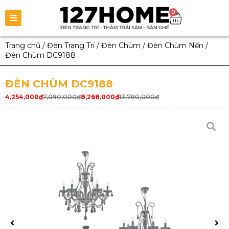
0
Trang chủ
/
Đèn Trang Trí
/
Đèn Chùm
/
Đèn Chùm Nến
/
Đèn Chùm DC9188
ĐÈN CHÙM DC9188
4,254,000
₫
7,090,000
₫
8,268,000
₫
13,780,000
₫