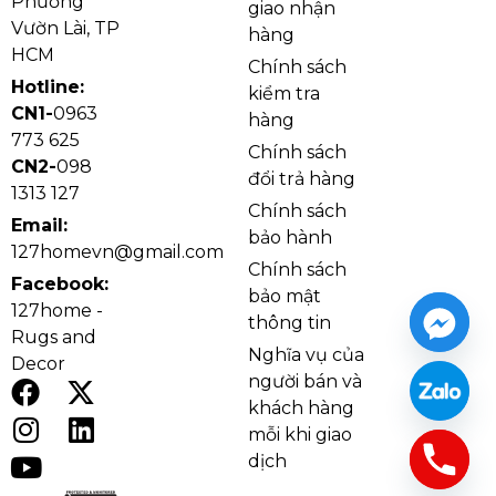
Phường
giao nhận
Vườn Lài, TP
hàng
HCM
Chính sách
Hotline:
kiểm tra
CN1-
0963
hàng
773 625
Chính sách
CN2-
098
đổi trả hàng
1313 127
Chính sách
Email:
bảo hành
Ảnh thật Đèn Chùm DC9188T8 lắp đặt tại nhà
127homevn@gmail.com
khách
Chính sách
Facebook:
Khung đèn được chế tác từ hợp kim cao cấp phủ sơn
bảo mật
127home -
tĩnh điện, đảm bảo độ bền và khả năng chống oxy
thông tin
Rugs and
hóa hiệu quả. Chao đèn bằng thủy tinh mờ cao cấp
Nghĩa vụ của
Decor
giúp ánh sáng trở nên dịu nhẹ và lan tỏa đều khắp
người bán và
khách hàng
không gian. Các chi tiết kim loại được hoàn thiện tỉ mỉ,
mỗi khi giao
mang đến cảm giác chắc chắn và tinh tế trong từng
dịch
đường nét – minh chứng cho sự đầu tư kỹ lưỡng về
thẩm mỹ và chất lượng.