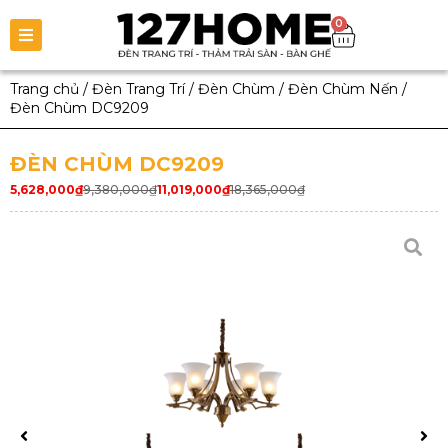
0
Trang chủ
/
Đèn Trang Trí
/
Đèn Chùm
/
Đèn Chùm Nến
/
Đèn Chùm DC9209
ĐÈN CHÙM DC9209
5,628,000
₫
9,380,000
₫
11,019,000
₫
18,365,000
₫