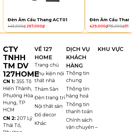
Kiểu dáng và chất liệu
Đèn Âm Cầu Thang ACT01
Đèn Âm Cầu Than
445,000
₫
267,000
₫
429,000
₫
715,000
₫
312
Đèn Chùm DC9209
gây ấn tượng bởi kiểu dáng cân
đối, các tay đèn uốn cong thanh thoát kết hợp với
chao đèn hình chuông tinh tế. Thiết kế được hoàn
CTY
VỀ 127
DỊCH VỤ
KHU VỰC
thiện tỉ mỉ trong từng chi tiết, từ đường nét kim loại
TNHH
HOME
KHÁCH
đến cách sắp xếp các tay đèn theo tầng, tạo nên sự
TM DV
Trang chủ
HÀNG
hài hòa và sang trọng. Sản phẩm có ba phiên bản:
127HOME
Thông tin
Phụ kiện nội
DC9209T6 (6 tay), DC9209T8 (8 tay) và DC9209T12
chung
thất nhà
CN 1:
355 Tô
(12 tay), phù hợp cho nhiều không gian khác nhau
Hiến Thành,
Thông tin
Thảm Sàn
như phòng khách, phòng ăn hay sảnh lớn.
Phường Hòa
hàng hoá
Đèn trang trí
Hưng, TP
Thông tin
Nội thất sàn
HCM
thanh toán
Đồ decor
CN 2:
207 Lý
Chính sách
Khác
Thái Tổ,
vận chuyển –