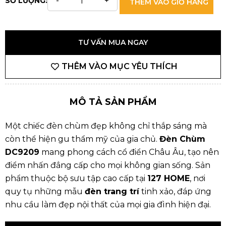
SỐ LƯỢNG:
THÊM VÀO GIỎ HÀNG
TƯ VẤN MUA NGAY
THÊM VÀO MỤC YÊU THÍCH
MÔ TẢ SẢN PHẨM
Một chiếc đèn chùm đẹp không chỉ thắp sáng mà
còn thể hiện gu thẩm mỹ của gia chủ.
Đèn Chùm
DC9209
mang phong cách cổ điển Châu Âu, tạo nên
điểm nhấn đẳng cấp cho mọi không gian sống. Sản
phẩm thuộc bộ sưu tập cao cấp tại
127 HOME
, nơi
quy tụ những mẫu
đèn trang trí
tinh xảo, đáp ứng
nhu cầu làm đẹp nội thất của mọi gia đình hiện đại.