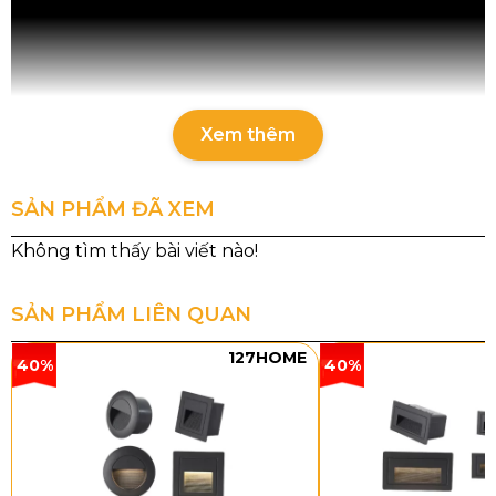
Xem thêm
SẢN PHẨM ĐÃ XEM
Thông tin sản phẩm
SẢN PHẨM LIÊN QUAN
DC9209T12
DC9209T8
DC9209T6
127HOME
40%
40%
Kích
D800 x
D700 x
D500 x
thước
H600
H600
H500
Đèn
E14 x 8
E14 × 6
E14 x 3