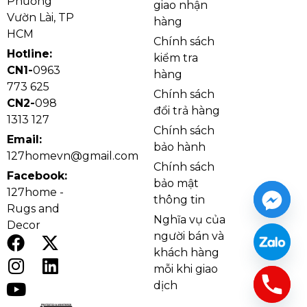
Phường
giao nhận
Vườn Lài, TP
hàng
HCM
Chính sách
Hotline:
kiểm tra
CN1-
0963
hàng
773 625
Chính sách
CN2-
098
đổi trả hàng
Ảnh thật Đèn Chùm DC9209T8
1313 127
Chính sách
Khung đèn được làm từ hợp kim cao cấp phủ sơn
Email:
bảo hành
tĩnh điện chống gỉ sét, đảm bảo độ bền cao theo thời
127homevn@gmail.com
Chính sách
gian. Phần chao đèn bằng thủy tinh trắng mờ giúp
Facebook:
bảo mật
khuếch tán ánh sáng dịu nhẹ, tạo cảm giác ấm cúng
127home -
thông tin
và dễ chịu. Từng chi tiết được lắp ráp chắc chắn,
Rugs and
Nghĩa vụ của
mang đến sự ổn định và độ hoàn thiện tinh tế cho
Decor
người bán và
toàn bộ thiết kế.
khách hàng
mỗi khi giao
dịch