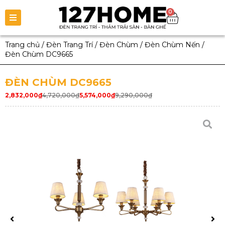
0
Trang chủ
/
Đèn Trang Trí
/
Đèn Chùm
/
Đèn Chùm Nến
/
Đèn Chùm DC9665
ĐÈN CHÙM DC9665
2,832,000
₫
4,720,000
₫
5,574,000
₫
9,290,000
₫