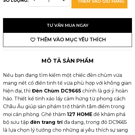
SỐ LƯỢNG:
THÊM VÀO GIỎ HÀNG
TƯ VẤN MUA NGAY
THÊM VÀO MỤC YÊU THÍCH
MÔ TẢ SẢN PHẨM
Nếu bạn đang tìm kiếm một chiếc đèn chùm vừa
mang nét cổ điển tinh tế vừa phù hợp với không gian
hiện đại, thì
Đèn Chùm DC9665
chính là gợi ý hoàn
hảo. Thiết kế tinh xảo lấy cảm hứng từ phong cách
Châu Âu giúp sản phẩm trở thành tâm điểm trong
mọi căn phòng. Ghé thăm
127 HOME
để khám phá
bộ sưu tập
đèn trang trí
đa dạng, trong đó DC9665
là lựa chọn lý tưởng cho những ai yêu thích sự sang