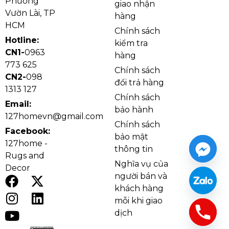
Phường
giao nhận
lấy chao đèn, tạo nên sự mềm mại và hài hòa cho
Vườn Lài, TP
hàng
tổng thể. Sản phẩm gồm ba phiên bản: DC9665T3 (3
HCM
Chính sách
tay), DC9665T6 (6 tay) và DC9665T8 (8 tay), phù hợp
Hotline:
kiểm tra
với nhiều không gian từ phòng khách, phòng ăn đến
CN1-
0963
hàng
sảnh lớn. Ánh sáng từ bóng E14 lan tỏa ấm áp, mang
773 625
Chính sách
lại cảm giác gần gũi nhưng vẫn đậm chất sang trọng.
CN2-
098
đổi trả hàng
1313 127
Chính sách
Email:
bảo hành
127homevn@gmail.com
Chính sách
Facebook:
bảo mật
127home -
thông tin
Rugs and
Nghĩa vụ của
Decor
người bán và
khách hàng
mỗi khi giao
dịch