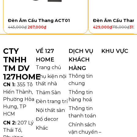
Đèn Âm Cầu Thang ACT01
Đèn Âm Cầu Than
445,000
₫
267,000
₫
429,000
₫
715,000
₫
312
CTY
VỀ 127
DỊCH VỤ
KHU VỰC
TNHH
HOME
KHÁCH
TM DV
Trang chủ
HÀNG
127HOME
Thông tin
Phụ kiện nội
chung
thất nhà
CN 1:
355 Tô
Hiến Thành,
Thông tin
Thảm Sàn
Phường Hòa
hàng hoá
Đèn trang trí
Hưng, TP
Thông tin
Nội thất sàn
HCM
thanh toán
Đồ decor
CN 2:
207 Lý
Đèn Chùm DC9665
gây ấn tượng với thiết kế dạng
Chính sách
Khác
Thái Tổ,
vận chuyển –
tầng đối xứng, các tay đèn uốn cong nhẹ nhàng ôm