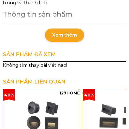
trọng và thanh lịch.
Thông tin sản phẩm
DC9665T8
DC9665T6
DC9665T3
Xem thêm
Kích
D800 x
D700 x
D500 x
thước
H600
H600
H500
SẢN PHẨM ĐÃ XEM
Đèn
E14 x 8
E14 × 6
E14 x 3
Kiểu dáng và chất liệu
SẢN PHẨM LIÊN QUAN
127HOME
40%
40%