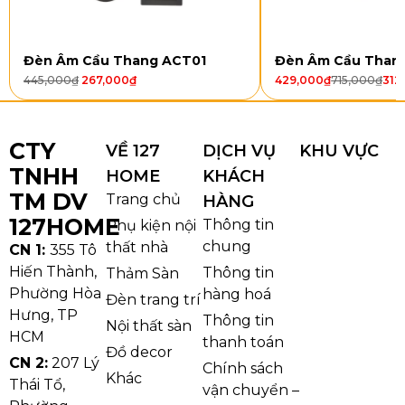
DC9087 kết hợp giữa phong cách
cổ điển và hiện đại
Đèn Âm Cầu Thang ACT01
Đèn Âm Cầu Than
Đèn Chùm Pha Lê DC9087
là minh chứng hoàn hảo
445,000
₫
267,000
₫
429,000
₫
715,000
₫
312
cho nghệ thuật thiết kế tinh tế, nơi vẻ đẹp cổ điển
châu Âu gặp gỡ hơi thở hiện đại trong cùng một
tổng thể hài hòa. Lấy cảm hứng từ kiến trúc hoàng
CTY
VỀ 127
DỊCH VỤ
KHU VỰC
gia phương Tây, chiếc đèn mang trong mình những
TNHH
HOME
KHÁCH
đường cong uyển chuyển, mềm mại, tạo cảm giác
TM DV
Trang chủ
HÀNG
sang trọng mà vẫn thanh thoát.
127HOME
Thông tin
Phụ kiện nội
chung
thất nhà
CN 1:
355 Tô
Hiến Thành,
Thông tin
Thảm Sàn
Phường Hòa
hàng hoá
Đèn trang trí
Hưng, TP
Thông tin
Nội thất sàn
HCM
thanh toán
Đồ decor
CN 2:
207 Lý
Chính sách
Khác
Thái Tổ,
vận chuyển –