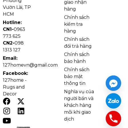
Phường
giao nhận
Vườn Lài, TP
hàng
HCM
Chính sách
Hotline:
kiểm tra
CN1-
0963
hàng
773 625
Chính sách
CN2-
098
đổi trả hàng
1313 127
Chính sách
Email:
bảo hành
127homevn@gmail.com
Chính sách
Facebook:
bảo mật
127home -
thông tin
Rugs and
Nghĩa vụ của
Decor
người bán và
Ảnh cận Đèn Chùm Pha Lê DC9087 đóng thùng
khách hàng
Phần chao đèn được tạo hình như những bông hoa
mỗi khi giao
dịch
nến tinh xảo, biểu tượng cho sự tinh tế và quyền quý
trong nghệ thuật trang trí nội thất. Khi ánh sáng