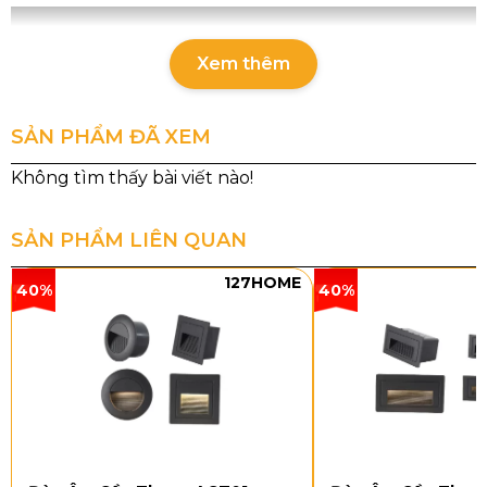
Xem thêm
SẢN PHẨM ĐÃ XEM
SẢN PHẨM LIÊN QUAN
127HOME
40%
40%
Thông số chi tiết của sản phẩm
Mã sản phẩm: DD018
Loại bóng: E27 x 6
Kích thước: H1800
Kiểu dáng và chất liệu