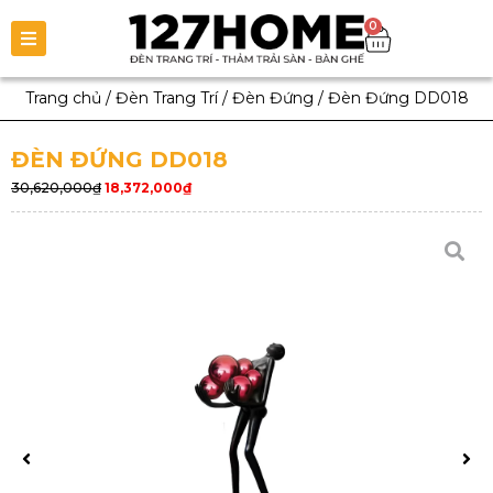
0
Trang chủ
/
Đèn Trang Trí
/
Đèn Đứng
/
Đèn Đứng DD018
ĐÈN ĐỨNG DD018
30,620,000
₫
18,372,000
₫