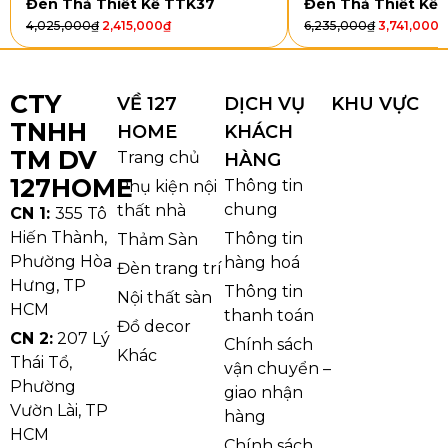
Đèn Thả Thiết Kế TTK37
Đèn Thả Thiết Kế
Modern Classic hay Minimalist.
4,025,000
₫
2,415,000
₫
6,235,000
₫
3,741,000
₫
CTY
VỀ 127
DỊCH VỤ
KHU VỰC
TNHH
HOME
KHÁCH
TM DV
Trang chủ
HÀNG
127HOME
Thông tin
Phụ kiện nội
chung
thất nhà
CN 1:
355 Tô
Hiến Thành,
Thông tin
Thảm Sàn
Phường Hòa
hàng hoá
Đèn trang trí
Hưng, TP
Thông tin
Nội thất sàn
HCM
thanh toán
Đồ decor
Chi tiêt đèn đứng DD39B
CN 2:
207 Lý
Chính sách
Khác
Ứng dụng trong không gian sống
Thái Tổ,
vận chuyển –
Phường
giao nhận
Phòng khách: trở thành chi tiết decor cá tính,
Vườn Lài, TP
hàng
bổ sung ánh sáng phụ, làm nổi bật không gian.
HCM
Chính sách