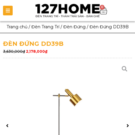
0
Trang chủ
/
Đèn Trang Trí
/
Đèn Đứng
/
Đèn Đứng DD39B
ĐÈN ĐỨNG DD39B
3,630,000
₫
2,178,000
₫