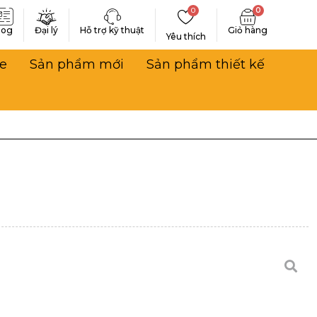
0
0
log
Đại lý
Hỗ trợ kỹ thuật
Yêu thích
e
Sản phẩm mới
Sản phẩm thiết kế