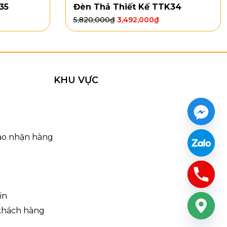
35
Đèn Thả Thiết Kế TTK34
5,820,000
₫
3,492,000
₫
nh thoát, giúp sản phẩm dễ bố trí trong nhiều không
hân đèn thẳng tạo nên tổng thể cân đối, phù hợp để
KHU VỰC
 trụ màu xám mang lại cảm giác hiện đại, trầm ổn và
 tự nhiên.
iao nhận hàng
in
 khách hàng