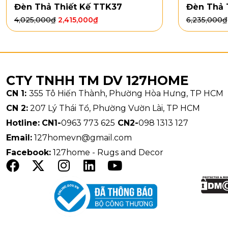
Đèn Thả Thiết Kế TTK37
Đèn Thả 
Loại bón
4,025,000
₫
2,415,000
₫
6,235,000
₫
Kích th
Kiểu dán
Đèn Đứng 
gian mà khôn
CTY TNHH TM DV 127HOME
đặt cạnh sof
CN 1:
355 Tô Hiến Thành, Phường Hòa Hưng, TP HCM
rất dễ phối v
CN 2:
207 Lý Thái Tổ, Phường Vườn Lài, TP HCM
Hotline:
CN1-
0963 773 625
CN2-
098 1313 127
Email:
127homevn@gmail.com
Facebook:
127home - Rugs and Decor