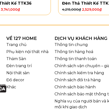
Thiết Kế TTK36
Đèn Thả Thiết Kế TTK
g: E27 x 1
3,741,000
₫
4,215,000
₫
2,529,000
₫
ước: W400 x H1500
g và chất liệu
DD794
có thiết kế cao 1500mm, thân đèn nhỏ gọn và tha
g gây cảm giác cồng kềnh. Phần chân đế tròn kết hợp t
VỀ 127 HOME
DỊCH VỤ KHÁCH HÀNG
a, đầu giường, bàn trà hoặc góc thư giãn. Chụp đèn dáng
Trang chủ
Thông tin chung
ới các tông nội thất như trắng, đen, be, nâu, xám hoặc gỗ
Phụ kiện nội thất nhà
Thông tin hàng hoá
Thảm Sàn
Thông tin thanh toán
Đèn trang trí
Chính sách vận chuyển – g
Nội thất sàn
Chính sách kiểm tra hàng
Đồ decor
Chính sách đổi trả hàng
Khác
Chính sách bảo hành
Chính sách bảo mật thông t
Nghĩa vụ của người bán và
mỗi khi giao dịch