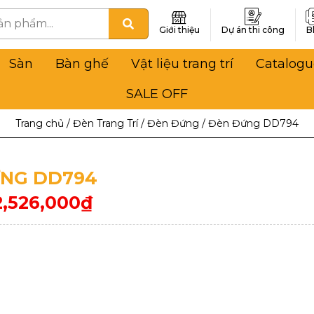
Giới thiệu
Dự án thi công
B
Sàn
Bàn ghế
Vật liệu trang trí
Catalogu
SALE OFF
Trang chủ
/
Đèn Trang Trí
/
Đèn Đứng
/
Đèn Đứng DD794
NG DD794
2,526,000
₫