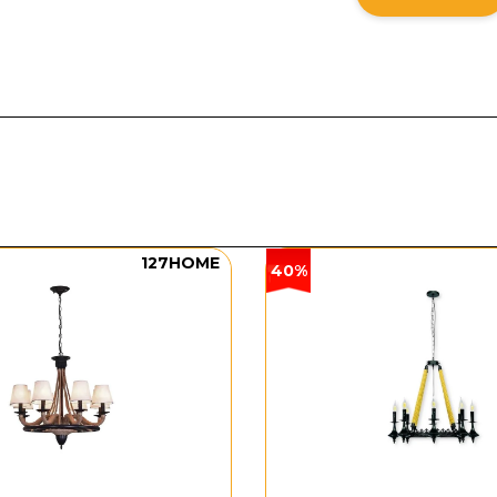
127HOME
40%
 chi tiết của sản phẩm
phẩm: DD794