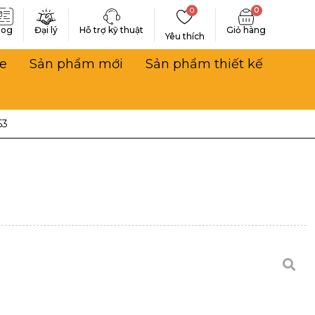
0
0
log
Đại lý
Hỗ trợ kỹ thuật
Yêu thích
e
Sản phẩm mới
Sản phẩm thiết kế
53