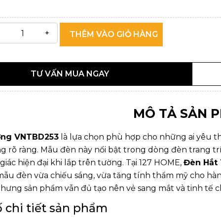
THÊM VÀO GIỎ HÀNG
TƯ VẤN MUA NGAY
MÔ TẢ SẢN 
ờng VNTBD253
là lựa chọn phù hợp cho những ai yêu t
g rõ ràng. Mẫu đèn này nổi bật trong dòng
đèn trang tr
ác hiện đại khi lắp trên tường. Tại
127 HOME
,
Đèn Hắt
mẫu đèn vừa chiếu sáng, vừa tăng tính thẩm mỹ cho hàn
nhưng sản phẩm vẫn đủ tạo nên vẻ sang mắt và tinh tế c
 chi tiết sản phẩm