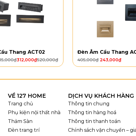
Cầu Thang ACT02
Đèn Âm Cầu Thang A
15,000
₫
312,000
₫
520,000
₫
405,000
₫
243,000
₫
VỀ 127 HOME
DỊCH VỤ KHÁCH HÀNG
Trang chủ
Thông tin chung
Phụ kiện nội thất nhà
Thông tin hàng hoá
Thảm Sàn
Thông tin thanh toán
Đèn trang trí
Chính sách vận chuyển – g