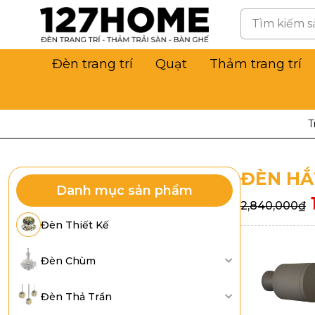
Đèn trang trí
Quạt
Thảm trang trí
T
ĐÈN HẮ
Danh mục sản phẩm
2,840,000
₫
Đèn Thiết Kế
Đèn Chùm
Đèn Thả Trần