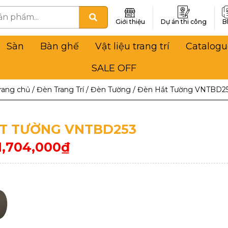
Giới thiệu
Dự án thi công
B
Sàn
Bàn ghế
Vật liệu trang trí
Catalogu
SALE OFF
rang chủ
/
Đèn Trang Trí
/
Đèn Tường
/
Đèn Hắt Tường VNTBD2
T TƯỜNG VNTBD253
1,704,000
₫