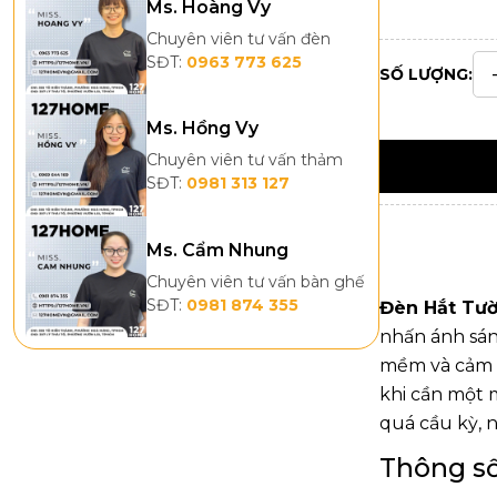
Ms. Hoàng Vy
Chuyên viên tư vấn đèn
SĐT:
0963 773 625
SỐ LƯỢNG:
Ms. Hồng Vy
Chuyên viên tư vấn thảm
SĐT:
0981 313 127
Ms. Cẩm Nhung
Chuyên viên tư vấn bàn ghế
SĐT:
0981 874 355
Đèn Hắt Tư
nhấn ánh sán
mềm và cảm gi
khi cần một 
quá cầu kỳ, 
Thông số