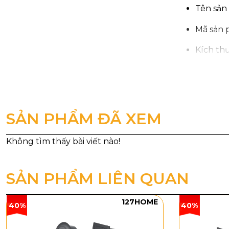
Tên sản
Mã sản
Kích th
Công su
Chip LE
Kiểu án
SẢN PHẨM ĐÃ XEM
Màu sắc:
Kiểu dáng
SẢN PHẨM LIÊN QUAN
Đèn Hắt Tư
mạch và hiện
đối. Đây là k
127HOME
40%
40%
tiết rườm rà.