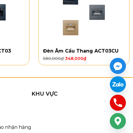
CT03
Đèn Âm Cầu Thang ACT03CU
580,000
₫
348,000
₫
KHU VỰC
iao nhận hàng