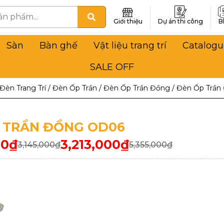
Giới thiệu
Dự án thi công
B
Sàn
Bàn ghế
Vật liệu trang trí
Catalogu
SALE OFF
Đèn Trang Trí
/
Đèn Ốp Trần
/
Đèn Ốp Trần Đồng
/
Đèn Ốp Trần
 TRẦN ĐỒNG OD06
00
₫
3,213,000
₫
3,145,000
₫
5,355,000
₫