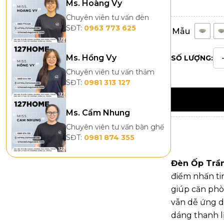
Ms. Hoàng Vy
Chuyên viên tư vấn đèn
SĐT:
0963 773 625
Mẫu
Ms. Hồng Vy
SỐ LƯỢNG:
Chuyên viên tư vấn thảm
SĐT:
0981 313 127
Ms. Cẩm Nhung
Chuyên viên tư vấn bàn ghế
SĐT:
0981 874 355
Đèn Ốp Trầ
điểm nhấn ti
giúp căn phò
vẫn dễ ứng d
dáng thanh l