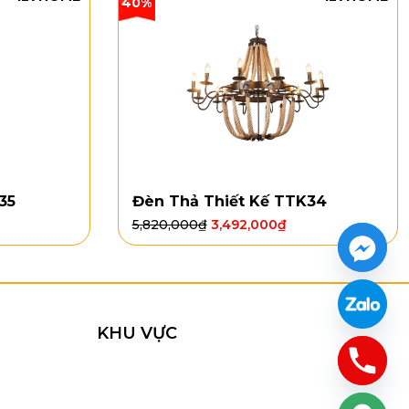
40%
35
Đèn Thả Thiết Kế TTK34
5,820,000
₫
3,492,000
₫
KHU VỰC