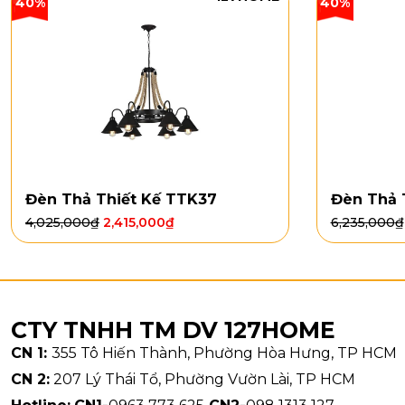
40%
40%
Đèn Thả Thiết Kế TTK37
Đèn Thả 
4,025,000
₫
2,415,000
₫
6,235,000
₫
CTY TNHH TM DV 127HOME
CN 1:
355 Tô Hiến Thành, Phường Hòa Hưng, TP HCM
CN 2:
207 Lý Thái Tổ, Phường Vườn Lài, TP HCM