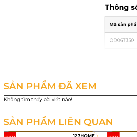
Thông số
Mã sản ph
OD06T350
OD06T450
Kiểu dán
SẢN PHẨM ĐÃ XEM
Đèn Ốp Trầ
và cân đối. 
nên tinh tế 
khách, phòng
SẢN PHẨM LIÊN QUAN
127HOME