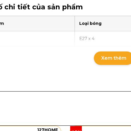
 chi tiết của sản phẩm
ẩm
Loại bóng
E27 x 4
E27 x 4
Xem thêm
g và chất liệu
n Đồng OD06
sở hữu thiết kế dạng bán cầu ốp trần, p
Các đường khung đồng được chia đều theo thân đèn, kết h
hơn khi nhìn từ dưới lên. Phần chao đèn màu sáng hơi tr
 ngủ, phòng ăn, hành lang hoặc khu vực sảnh nhỏ.
127HOME