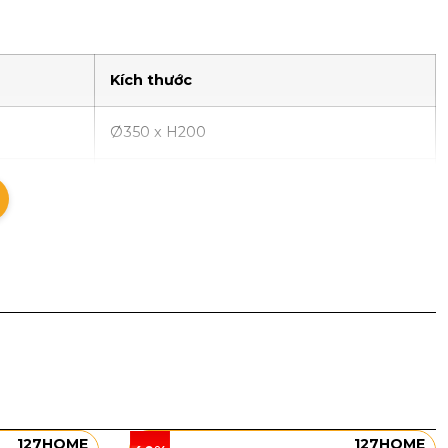
Kích thước
Ø350 x H200
Ø450 x H200
hần thân đèn bo cong mềm mại tạo cảm giác nhẹ nhàng
ợp chi tiết trang trí nhỏ dạng oval giúp tổng thể trở
ong giúp ánh sáng tỏa ra dịu hơn, phù hợp với phòng
127HOME
127HOME