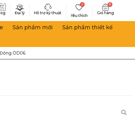
0
0
log
Đại lý
Hỗ trợ kỹ thuật
Yêu thích
e
Sản phẩm mới
Sản phẩm thiết kế
 Đồng OD06