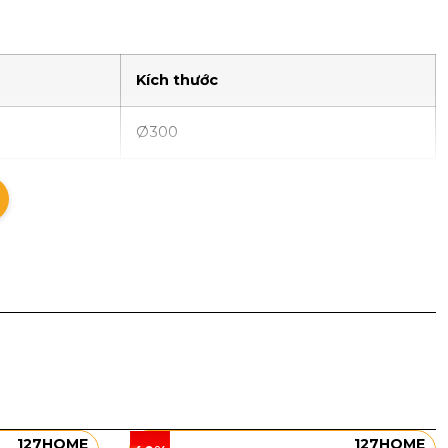
Kích thước
Ø300
Ø400
Ø500
m giác gọn gàng nhưng vẫn đủ nổi bật để trở thành
t sáng tạo hiệu ứng lung linh nhẹ, giúp căn phòng trở
 tạo cảm giác chắc chắn, sang trọng và phù hợp với
oặc hành lang.
127HOME
127HOME