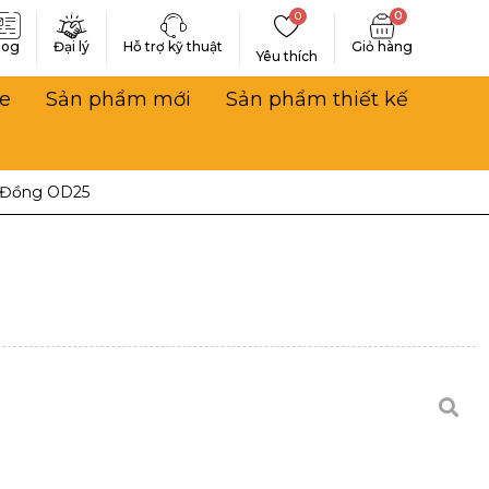
0
0
log
Đại lý
Hỗ trợ kỹ thuật
Yêu thích
e
Sản phẩm mới
Sản phẩm thiết kế
 Đồng OD25