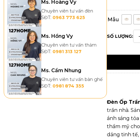
Ms. Hoàng Vy
Chuyên viên tư vấn đèn
SĐT:
0963 773 625
Mẫu
Ms. Hồng Vy
SỐ LƯỢNG:
Chuyên viên tư vấn thảm
SĐT:
0981 313 127
Ms. Cẩm Nhung
Chuyên viên tư vấn bàn ghế
SĐT:
0981 874 355
Đèn Ốp Trầ
trần nhà. Sản
ánh sáng tỏa
thẩm mỹ cho 
dáng tinh tế