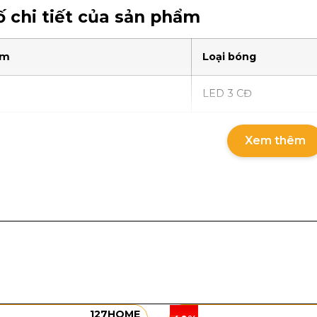
 chi tiết của sản phẩm
ẩm
Loại bóng
LED 3 CĐ
LED 3 CĐ
Xem thêm
LED 3 CĐ
g và chất liệu
n Đồng OD25
sở hữu kiểu dáng tròn ốp sát trần, tạo cả
ng trí. Phần mặt đèn có bề mặt họa tiết nổi li ti, khi bậ
 có chiều sâu hơn. Viền đèn màu đồng ôm trọn thân đèn,
an như phòng khách, phòng ngủ, phòng ăn, sảnh nhỏ h
127HOME