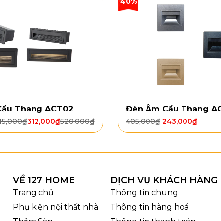
40%
Cầu Thang ACT02
Đèn Âm Cầu Thang A
15,000
₫
312,000
₫
520,000
₫
405,000
₫
243,000
₫
VỀ 127 HOME
DỊCH VỤ KHÁCH HÀNG
Trang chủ
Thông tin chung
Phụ kiện nội thất nhà
Thông tin hàng hoá