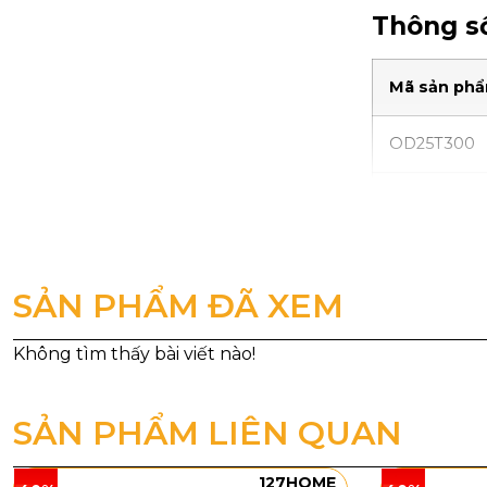
Thông số
Mã sản ph
OD25T300
OD25T400
OD25T500
SẢN PHẨM ĐÃ XEM
Kiểu dán
Đèn Ốp Trầ
điểm nhấn tra
nên ấm áp và
SẢN PHẨM LIÊN QUAN
các không gi
127HOME