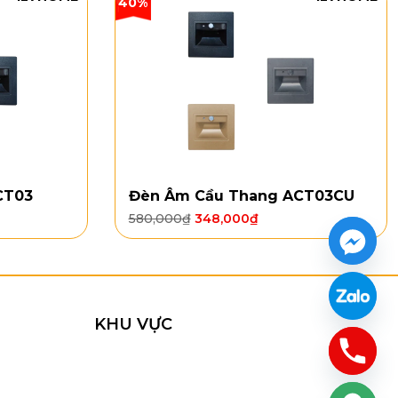
40%
CT03
Đèn Âm Cầu Thang ACT03CU
580,000
₫
348,000
₫
KHU VỰC