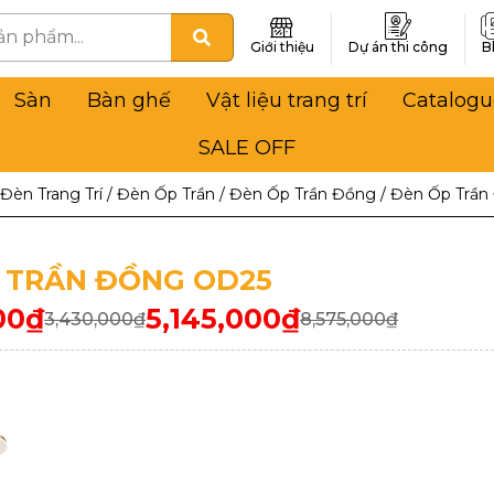
Giới thiệu
Dự án thi công
B
Sàn
Bàn ghế
Vật liệu trang trí
Catalogu
SALE OFF
Đèn Trang Trí
/
Đèn Ốp Trần
/
Đèn Ốp Trần Đồng
/
Đèn Ốp Trần
 TRẦN ĐỒNG OD25
00
₫
5,145,000
₫
3,430,000
₫
8,575,000
₫