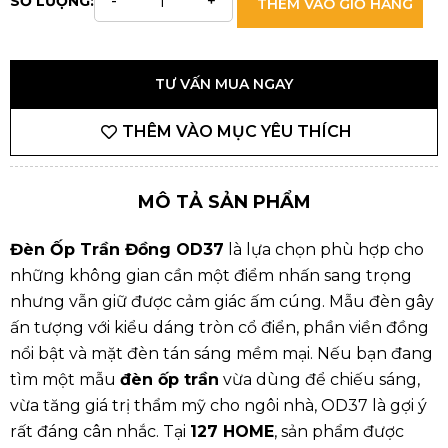
SỐ LƯỢNG:
THÊM VÀO GIỎ HÀNG
TƯ VẤN MUA NGAY
THÊM VÀO MỤC YÊU THÍCH
MÔ TẢ SẢN PHẨM
Đèn Ốp Trần Đồng OD37
là lựa chọn phù hợp cho
những không gian cần một điểm nhấn sang trọng
nhưng vẫn giữ được cảm giác ấm cúng. Mẫu đèn gây
ấn tượng với kiểu dáng tròn cổ điển, phần viền đồng
nổi bật và mặt đèn tán sáng mềm mại. Nếu bạn đang
tìm một mẫu
đèn ốp trần
vừa dùng để chiếu sáng,
vừa tăng giá trị thẩm mỹ cho ngôi nhà, OD37 là gợi ý
rất đáng cân nhắc. Tại
127 HOME
, sản phẩm được