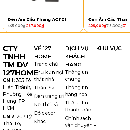
và tinh tế. Mặt đèn có hiệu ứng vân sáng tự nhiên, khi
bật lên cho ánh sáng lan tỏa đều, phù hợp với phòng
Đèn Âm Cầu Thang ACT01
Đèn Âm Cầu Than
khách, phòng ngủ, phòng ăn hoặc khu vực sảnh nhỏ.
445,000
₫
267,000
₫
429,000
₫
715,000
₫
312
CTY
VỀ 127
DỊCH VỤ
KHU VỰC
TNHH
HOME
KHÁCH
TM DV
Trang chủ
HÀNG
127HOME
Thông tin
Phụ kiện nội
chung
thất nhà
CN 1:
355 Tô
Hiến Thành,
Thông tin
Thảm Sàn
Phường Hòa
hàng hoá
Đèn trang trí
Hưng, TP
Thông tin
Nội thất sàn
HCM
thanh toán
Thông số chi tiết Đèn Ốp Trần Đồng OD37
Đồ decor
CN 2:
207 Lý
Chính sách
Khác
Thái Tổ,
vận chuyển –