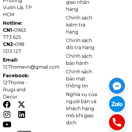
Phường
giao nhận
Vườn Lài, TP
hàng
HCM
Chính sách
Hotline:
kiểm tra
CN1-
0963
hàng
773 625
Chính sách
CN2-
098
đổi trả hàng
1313 127
Chính sách
Email:
bảo hành
127homevn@gmail.com
Chi tiết Đèn Ốp Trần Đồng OD37
Chính sách
Facebook:
Về chất liệu, sản phẩm nổi bật với phần khung đồng
bảo mật
127home -
chắc chắn, tạo nên vẻ đẹp bền vững và sang trọng
thông tin
Rugs and
theo thời gian. Mặt chao đèn dạng xuyên sáng giúp
Nghĩa vụ của
Decor
ánh sáng dịu hơn, hạn chế cảm giác chói mắt khi sử
người bán và
dụng trong sinh hoạt hằng ngày. Sự kết hợp giữa
khách hàng
chất liệu kim loại tông đồng và mặt đèn vân trang trí
mỗi khi giao
dịch
giúp OD37 vừa có độ bền tốt, vừa mang tính thẩm
mỹ cao.