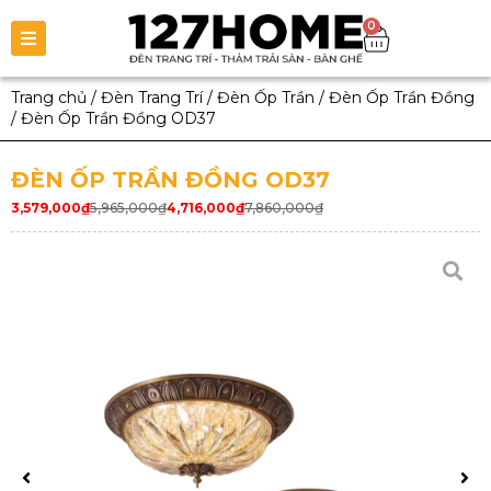
0
Trang chủ
/
Đèn Trang Trí
/
Đèn Ốp Trần
/
Đèn Ốp Trần Đồng
/
Đèn Ốp Trần Đồng OD37
ĐÈN ỐP TRẦN ĐỒNG OD37
3,579,000
₫
5,965,000
₫
4,716,000
₫
7,860,000
₫