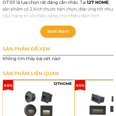
OT101 là lựa chọn rất đáng cân nhắc. Tại
127 HOME
,
sản phẩm có 2 kích thước tiện chọn, đáp ứng tốt nhu
cầu trang trí và chiếu sáng cho nhiều diện tích
không gian.
Xem thêm
Thông số chi tiết đèn ốp trần mica
OT101
SẢN PHẨM ĐÃ XEM
Mã sản
Loại
Công
Chất
Kích
Kíc
phẩm
bóng
suất
liệu
thước
thư
th
SẢN PHẨM LIÊN QUAN
OT101T5
LED
33,7W
Mica
Ø700
35 
127HOME
3 chế
x
35 
40%
40%
độ
H100
13
–
2,9
OT101T15
LED
115W
Mica
Ø1050
65 