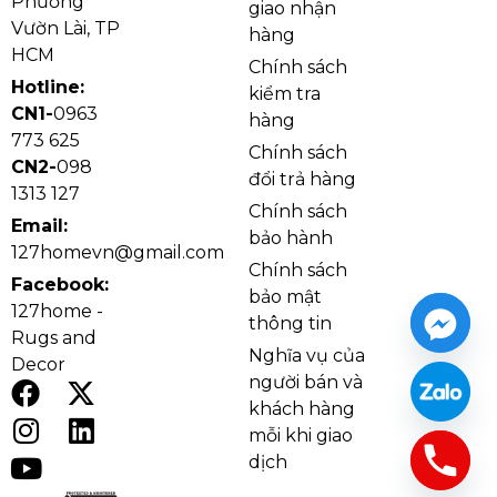
Phường
giao nhận
sản phẩm phù hợp cho phòng khách rộng, nhà phố,
Vườn Lài, TP
hàng
biệt thự, sảnh nhỏ hoặc những không gian cần một
HCM
Chính sách
mẫu đèn trang trí có độ phủ sáng tốt hơn. Đèn sử
Hotline:
kiểm tra
dụng LED 3 chế độ, giúp người dùng linh hoạt thay
CN1-
0963
hàng
đổi ánh sáng theo từng nhu cầu sinh hoạt như tiếp
773 625
Chính sách
khách, nghỉ ngơi, đọc sách hoặc thư giãn vào buổi tối.
CN2-
098
đổi trả hàng
1313 127
Chính sách
Email:
bảo hành
127homevn@gmail.com
Chính sách
Facebook:
bảo mật
127home -
thông tin
Rugs and
Nghĩa vụ của
Decor
người bán và
khách hàng
mỗi khi giao
dịch