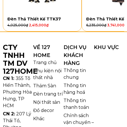
OT37T12
LED 3
Mica
Ø900
Đang cập
chế
x
nhật
độ
H120
Đèn Thả Thiết Kế TTK37
Đèn Thả Thiết Kế
4,025,000
₫
2,415,000
₫
6,235,000
₫
3,741,000
₫
OT37T15
LED 3
Mica
Ø930
65 x 65 x
chế
x
11cm –
độ
H120
6,2kg
CTY
VỀ 127
DỊCH VỤ
KHU VỰC
TNHH
HOME
KHÁCH
Đèn Ốp Trần Mica OT37 có 4 phiên bản kích thước,
TM DV
Trang chủ
HÀNG
giúp khách hàng dễ dàng lựa chọn theo diện tích và
127HOME
Thông tin
Phụ kiện nội
mục đích sử dụng. Mẫu OT37T5 với kích thước Ø600
chung
thất nhà
CN 1:
355 Tô
x H100 phù hợp cho phòng ngủ, phòng ăn nhỏ,
Hiến Thành,
Thông tin
Thảm Sàn
phòng làm việc hoặc khu vực có diện tích vừa phải.
Phường Hòa
hàng hoá
Đèn trang trí
Mẫu OT37T9 kích thước Ø770 x H120 là lựa chọn cân
Hưng, TP
Thông tin
Nội thất sàn
đối cho phòng khách căn hộ, phòng sinh hoạt chung
HCM
thanh toán
Đồ decor
hoặc phòng ngủ master.
CN 2:
207 Lý
Chính sách
Khác
Thái Tổ,
vận chuyển –
Với các phiên bản lớn hơn như OT37T12 và OT37T15,