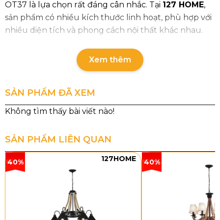
OT37 là lựa chọn rất đáng cân nhắc. Tại
127 HOME
,
sản phẩm có nhiều kích thước linh hoạt, phù hợp với
nhiều diện tích và phong cách nội thất khác nhau.
Thông số chi tiết đèn ốp trần mica
Xem thêm
OT37
Mã sản
Loại
Chất
Kích
Kích
SẢN PHẨM ĐÃ XEM
phẩm
bóng
liệu
thước
thước
thùng
OT37T5
LED 3
Mica
Ø600
Đang cập
SẢN PHẨM LIÊN QUAN
chế
x
nhật
độ
H100
127HOME
40%
40%
OT37T9
LED 3
Mica
Ø770
41 x 41 x
chế
x
13cm –
độ
H120
3,2kg