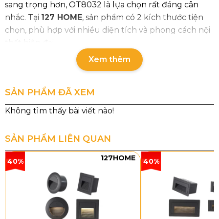
sang trọng hơn, OT8032 là lựa chọn rất đáng cân
nhắc. Tại
127 HOME
, sản phẩm có 2 kích thước tiện
chọn, phù hợp với nhiều diện tích và phong cách nội
thất hiện đại.
Xem thêm
Thông số chi tiết đèn ốp trần mica
OT8032
SẢN PHẨM ĐÃ XEM
Mã sản
Loại
Công
Chất
Kích
Kíc
phẩm
bóng
suất
liệu
thước
th
th
SẢN PHẨM LIÊN QUAN
OT8032T5
LED
101W
Mica
Ø600
Đa
127HOME
3 chế
x
cậ
40%
40%
độ
H130
nhậ
OT8032T8
LED
160W
Mica
Ø950
70 
3 chế
x
50 
độ
H130
12