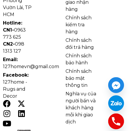
Phường
giao nhận
giác ấm áp, thư giãn vào buổi tối. Ánh sáng trung tính
Vườn Lài, TP
hàng
mang lại sự cân bằng, dễ chịu và phù hợp với sinh
HCM
Chính sách
hoạt hằng ngày trong gia đình.
Hotline:
kiểm tra
CN1-
0963
hàng
773 625
Chính sách
CN2-
098
đổi trả hàng
1313 127
Chính sách
Email:
bảo hành
127homevn@gmail.com
Chính sách
Facebook:
bảo mật
127home -
thông tin
Rugs and
Nghĩa vụ của
Decor
người bán và
khách hàng
Đèn ốp trần mica OT8032T8 với 3 chế độ LED
mỗi khi giao
dịch
Kiểu dáng và chất liệu