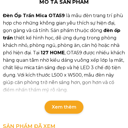
MÔ TẢ SẢN PHẨM
Đèn Ốp Trần Mica OTA59
là mẫu đèn trang trí phù
hợp cho những không gian yêu thích sự hiện đại,
gọn gàng và cá tính. Sản phẩm thuộc dòng
đèn ốp
trần
thiết kế hình học, dễ ứng dụng trong phòng
khách nhỏ, phòng ngủ, phòng ăn, căn hộ hoặc nhà
phố hiện đại. Tại
127 HOME
, OTA59 được nhiều khách
hàng quan tâm nhờ kiểu dáng vuông xếp lớp lạ mắt,
chất liệu mica tán sáng đẹp và hệ LED 3 chế độ tiện
dụng. Với kích thước L500 x W500, mẫu đèn này
giúp căn phòng trở nên sáng hơn, gọn hơn và có
điểm nhấn thẩm mỹ rõ ràng.
Thông số chi tiết của sản phẩm
Xem thêm
Mã sản phẩm: OTA59
Loại bóng: LED 3 CĐ
SẢN PHẨM ĐÃ XEM