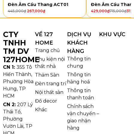
nhỏ tạo điểm nhấn. Tông màu vàng ánh kim giúp sản
Đèn Âm Cầu Thang ACT01
Đèn Âm Cầu Than
phẩm trở nên ấm áp, sang trọng và dễ phối với nội
445,000
₫
267,000
₫
429,000
₫
715,000
₫
312
thất màu kem, trắng, be, nâu hoặc gỗ sáng. Với chiều
cao chỉ khoảng 8cm, mẫu đèn này rất phù hợp với
CTY
không gian có trần vừa hoặc những căn phòng
VỀ 127
DỊCH VỤ
KHU VỰC
TNHH
muốn giữ sự thoáng gọn.
HOME
KHÁCH
TM DV
Trang chủ
HÀNG
127HOME
Thông tin
Phụ kiện nội
chung
thất nhà
CN 1:
355 Tô
Hiến Thành,
Thông tin
Thảm Sàn
Phường Hòa
hàng hoá
Đèn trang trí
Hưng, TP
Thông tin
Nội thất sàn
HCM
thanh toán
Đồ decor
CN 2:
207 Lý
Chính sách
Khác
Thái Tổ,
vận chuyển –
Phường
giao nhận
Vườn Lài, TP
hàng
HCM