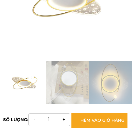
SỐ LƯỢNG:
THÊM VÀO GIỎ HÀNG