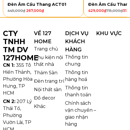
nhu cầu sinh hoạt hằng ngày mà vẫn đảm bảo cảm
Đèn Âm Cầu Thang ACT01
Đèn Âm Cầu Than
giác dịu mắt và dễ chịu.
445,000
₫
267,000
₫
429,000
₫
715,000
₫
312
Sản phẩm sử dụng LED 3 chế độ, giúp người dùng
linh hoạt thay đổi ánh sáng theo từng thời điểm sử
CTY
VỀ 127
DỊCH VỤ
KHU VỰC
dụng. Ánh sáng trắng phù hợp cho học tập, đọc sách
TNHH
HOME
KHÁCH
hoặc các hoạt động cần độ sáng rõ. Ánh sáng vàng
TM DV
Trang chủ
HÀNG
mang lại cảm giác ấm áp, thư giãn vào buổi tối. Ánh
127HOME
Thông tin
Phụ kiện nội
sáng trung tính giúp không gian hài hòa, phù hợp
chung
thất nhà
CN 1:
355 Tô
cho sinh hoạt thường ngày của cả gia đình.
Hiến Thành,
Thông tin
Thảm Sàn
Phường Hòa
hàng hoá
Đèn trang trí
Hưng, TP
Thông tin
Nội thất sàn
HCM
thanh toán
Đồ decor
CN 2:
207 Lý
Chính sách
Khác
Thái Tổ,
vận chuyển –
Phường
giao nhận
Vườn Lài, TP
hàng
HCM