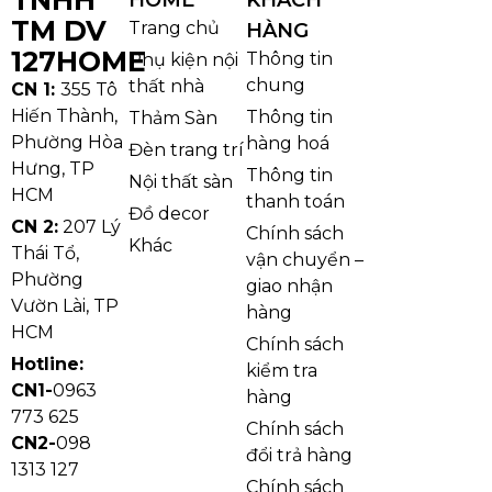
TNHH
HOME
KHÁCH
TM DV
Trang chủ
HÀNG
127HOME
Thông tin
Phụ kiện nội
chung
thất nhà
CN 1:
355 Tô
Hiến Thành,
Thông tin
Thảm Sàn
Phường Hòa
hàng hoá
Đèn trang trí
Hưng, TP
Thông tin
Nội thất sàn
HCM
thanh toán
Đồ decor
CN 2:
207 Lý
Chính sách
Khác
Thái Tổ,
vận chuyển –
Phường
Ảnh cận Đèn Ốp Trần Pha Lê OPLH130
giao nhận
Vườn Lài, TP
Chất liệu pha lê trang trí là điểm nhấn giúp OPLH130
hàng
HCM
tạo hiệu ứng ánh sáng đẹp hơn so với các mẫu đèn
Chính sách
Hotline:
ốp trần thông thường. Khi đèn bật sáng, ánh sáng
kiểm tra
CN1-
0963
LED phản chiếu qua phần viền pha lê, giúp căn
hàng
773 625
phòng trông sạch sáng, ấm áp và sang trọng hơn. Hệ
Chính sách
CN2-
098
LED 3 chế độ hỗ trợ người dùng thay đổi ánh sáng
đổi trả hàng
1313 127
linh hoạt theo từng nhu cầu như sinh hoạt, thư giãn
Chính sách