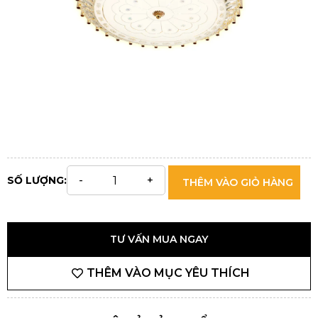
SỐ LƯỢNG:
THÊM VÀO GIỎ HÀNG
TƯ VẤN MUA NGAY
THÊM VÀO MỤC YÊU THÍCH