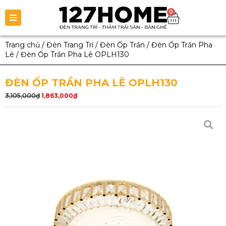
0
Trang chủ
/
Đèn Trang Trí
/
Đèn Ốp Trần
/
Đèn Ốp Trần Pha
Lê
/
Đèn Ốp Trần Pha Lê OPLH130
ĐÈN ỐP TRẦN PHA LÊ OPLH130
3,105,000
₫
1,863,000
₫