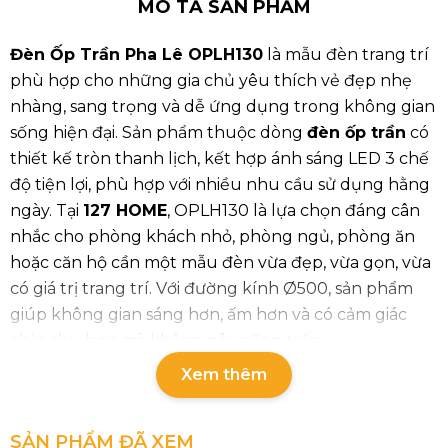
MÔ TẢ SẢN PHẨM
Đèn Ốp Trần Pha Lê OPLH130
là mẫu đèn trang trí
phù hợp cho những gia chủ yêu thích vẻ đẹp nhẹ
nhàng, sang trọng và dễ ứng dụng trong không gian
sống hiện đại. Sản phẩm thuộc dòng
đèn ốp trần
có
thiết kế tròn thanh lịch, kết hợp ánh sáng LED 3 chế
độ tiện lợi, phù hợp với nhiều nhu cầu sử dụng hằng
ngày. Tại
127 HOME
, OPLH130 là lựa chọn đáng cân
nhắc cho phòng khách nhỏ, phòng ngủ, phòng ăn
hoặc căn hộ cần một mẫu đèn vừa đẹp, vừa gọn, vừa
có giá trị trang trí. Với đường kính Ø500, sản phẩm
giúp không gian sáng hơn, ấm hơn và có cảm giác
chỉn chu hơn mà không gây nặng trần.
Xem thêm
Thông số chi tiết của sản phẩm
Mã sản phẩm: OPLH130
SẢN PHẨM ĐÃ XEM