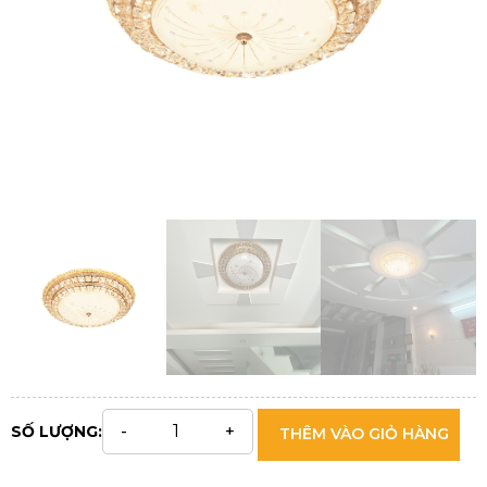
SỐ LƯỢNG:
THÊM VÀO GIỎ HÀNG