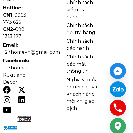
Chính sách
Hotline:
kiểm tra
CN1-
0963
hàng
773 625
Chính sách
CN2-
098
đổi trả hàng
1313 127
Chính sách
Email:
bảo hành
127homevn@gmail.com
Chính sách
Facebook:
bảo mật
127home -
thông tin
Rugs and
Ảnh thật Đèn Ốp Trần Pha Lê OPLH603
Nghĩa vụ của
Decor
Chất liệu pha lê giúp OPLH603 tạo hiệu ứng ánh
người bán và
sáng lung linh và có chiều sâu hơn so với các mẫu
khách hàng
đèn ốp trần thông thường. Khi đèn bật, ánh sáng
mỗi khi giao
LED phản chiếu qua từng chi tiết pha lê, làm căn
dịch
phòng trở nên sáng hơn, ấm hơn và cao cấp hơn. Hệ
LED 3 chế độ giúp người dùng linh hoạt thay đổi ánh
sáng theo nhu cầu sinh hoạt, thư giãn hoặc tiếp