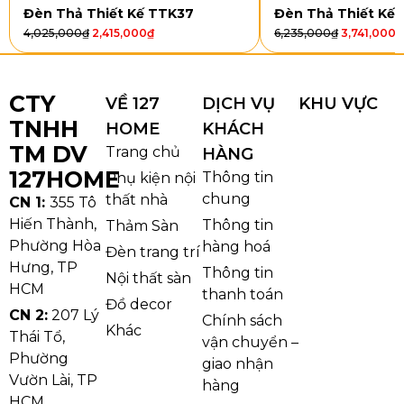
thước Ø600, sản phẩm phù hợp với những căn
Đèn Thả Thiết Kế TTK37
Đèn Thả Thiết Kế
phòng có diện tích vừa đến rộng, đặc biệt là phòng
4,025,000
₫
2,415,000
₫
6,235,000
₫
3,741,000
₫
khách hoặc phòng ăn cần một điểm nhấn rõ ràng
trên trần nhà.
CTY
VỀ 127
DỊCH VỤ
KHU VỰC
TNHH
HOME
KHÁCH
TM DV
Trang chủ
HÀNG
127HOME
Thông tin
Phụ kiện nội
chung
thất nhà
CN 1:
355 Tô
Hiến Thành,
Thông tin
Thảm Sàn
Phường Hòa
hàng hoá
Đèn trang trí
Hưng, TP
Thông tin
Nội thất sàn
HCM
thanh toán
Đồ decor
CN 2:
207 Lý
Chính sách
Khác
Thái Tổ,
vận chuyển –
Phường
Ảnh thật Đèn Ốp Trần Pha Lê OPLH603
giao nhận
Vườn Lài, TP
hàng
HCM