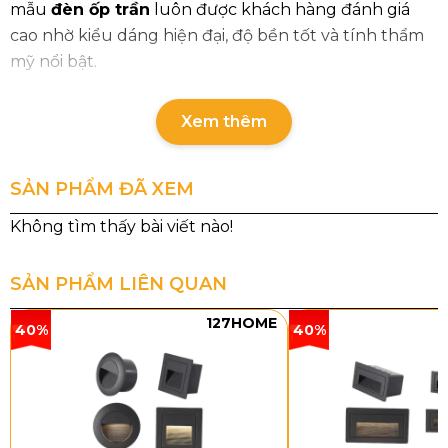
mẫu
đèn ốp trần
luôn được khách hàng đánh giá
cao nhờ kiểu dáng hiện đại, độ bền tốt và tính thẩm
mỹ nổi bật.
Thông số chi tiết sản phẩm
Xem thêm
Mã sản phẩm
Kích
Loại
Công
Chất
thước
bóng
suất
liệu
SẢN PHẨM ĐÃ XEM
OTPL3514T800
Ø800
LED
57W
Pha
3 CĐ
lê
SẢN PHẨM LIÊN QUAN
OTPL3514T1000
Ø1000
LED
145W
Pha
127HOME
3 CĐ
lê
40%
40%
Kiểu dáng và chất liệu
Đèn Ốp Trần Pha Lê OTPL3514
nổi bật với kiểu