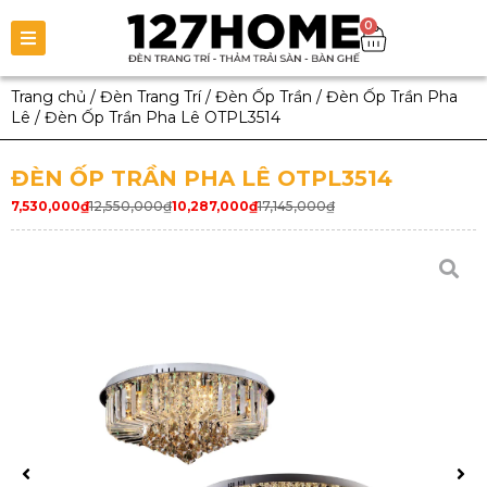
0
Trang chủ
/
Đèn Trang Trí
/
Đèn Ốp Trần
/
Đèn Ốp Trần Pha
Lê
/
Đèn Ốp Trần Pha Lê OTPL3514
ĐÈN ỐP TRẦN PHA LÊ OTPL3514
7,530,000
₫
12,550,000
₫
10,287,000
₫
17,145,000
₫