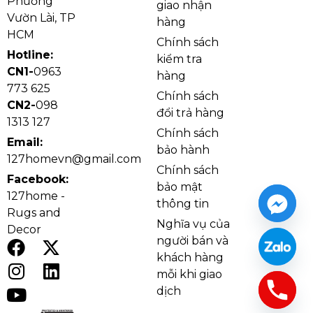
Phường
giao nhận
Ảnh thật Đèn Ốp Trần Pha Lê OTPL3514T800 tại nhà
Vườn Lài, TP
hàng
khách
HCM
Chính sách
Hotline:
kiểm tra
CN1-
0963
hàng
773 625
Chính sách
CN2-
098
đổi trả hàng
1313 127
Chính sách
Email:
bảo hành
127homevn@gmail.com
Chính sách
Facebook:
bảo mật
127home -
thông tin
Rugs and
Nghĩa vụ của
Decor
người bán và
Ảnh cận Đèn Ốp Trần Pha Lê OTPL3514T800
khách hàng
Phần khung đèn sử dụng chất liệu kim loại mạ sáng
mỗi khi giao
bóng giúp tăng độ chắc chắn và chống oxy hóa hiệu
dịch
quả trong quá trình sử dụng. Hệ pha lê cao cấp có