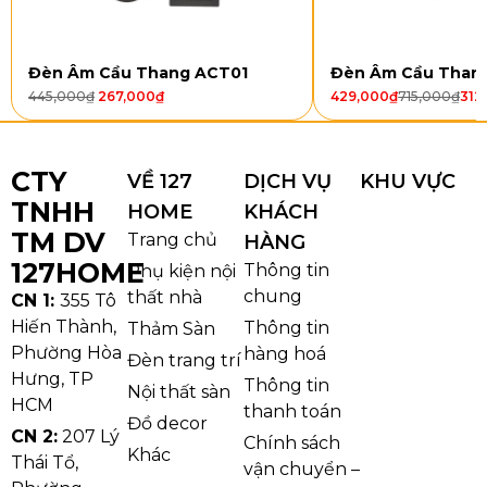
dáng tròn hiện đại, các chi tiết pha lê được sắp xếp
nhiều tầng tạo nên vẻ đẹp sang trọng và đẳng cấp.
Khi đèn được bật, hệ thống pha lê phản chiếu ánh
Đèn Âm Cầu Thang ACT01
Đèn Âm Cầu Than
sáng tạo nên hiệu ứng lung linh giúp toàn bộ không
445,000
₫
267,000
₫
429,000
₫
715,000
₫
312
gian trở nên nổi bật hơn. Thiết kế cân đối, hài hòa
giúp mẫu đèn dễ dàng kết hợp với nhiều phong
cách nội thất từ hiện đại đến bán cổ điển.
CTY
VỀ 127
DỊCH VỤ
KHU VỰC
TNHH
HOME
KHÁCH
TM DV
Trang chủ
HÀNG
127HOME
Thông tin
Phụ kiện nội
chung
thất nhà
CN 1:
355 Tô
Hiến Thành,
Thông tin
Thảm Sàn
Phường Hòa
hàng hoá
Đèn trang trí
Hưng, TP
Thông tin
Nội thất sàn
HCM
thanh toán
Đồ decor
CN 2:
207 Lý
Chính sách
Khác
Thái Tổ,
vận chuyển –