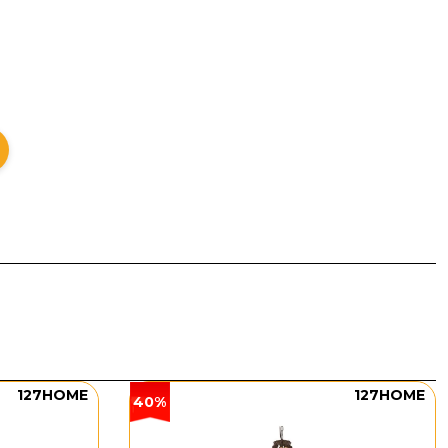
 chữ nhật hiện đại cùng các tầng pha lê được bố trí
ha lê trung tâm kết hợp hệ khung LED bao quanh tạo
 buổi tối, ánh sáng phản chiếu qua từng hạt pha lê
127HOME
127HOME
40%