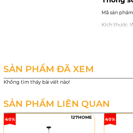
Thông số
Mã sản phẩ
Kích thước: 
Loại bóng: L
Công suất: 7
Kiểu dán
SẢN PHẨM ĐÃ XEM
Đèn Ốp Trầ
cân đối và t
nên hiệu ứng 
giúp không g
SẢN PHẨM LIÊN QUAN
127HOME
40%
40%