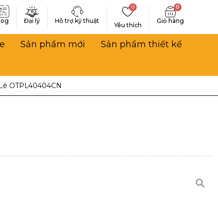
0
0
log
Đại lý
Hỗ trợ kỹ thuật
Yêu thích
e
Sản phẩm mới
Sản phẩm thiết kế
 Lê OTPL40404CN