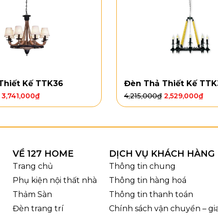
Thiết Kế TTK36
Đèn Thả Thiết Kế TTK
3,741,000
₫
4,215,000
₫
2,529,000
₫
VỀ 127 HOME
DỊCH VỤ KHÁCH HÀNG
Trang chủ
Thông tin chung
Phụ kiện nội thất nhà
Thông tin hàng hoá
Thảm Sàn
Thông tin thanh toán
Đèn trang trí
Chính sách vận chuyển – g
Ảnh thật Đèn Ốp Trần Pha 