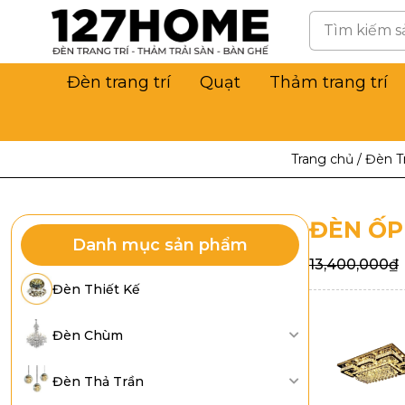
Đèn trang trí
Quạt
Thảm trang trí
Trang chủ
/
Đèn Tr
ĐÈN ỐP
Danh mục sản phẩm
13,400,000
₫
Đèn Thiết Kế
Đèn Chùm
Đèn Thả Trần