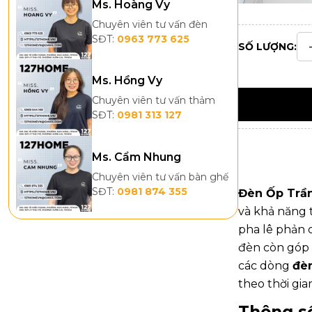
Ms. Hoàng Vy
Chuyên viên tư vấn đèn
SĐT:
0963 773 625
SỐ LƯỢNG:
Ms. Hồng Vy
Chuyên viên tư vấn thảm
SĐT:
0981 313 127
Ms. Cẩm Nhung
Chuyên viên tư vấn bàn ghế
SĐT:
0981 874 355
Đèn Ốp Trầ
và khả năng 
pha lê phản 
đèn còn góp 
các dòng
đèn
theo thời gia