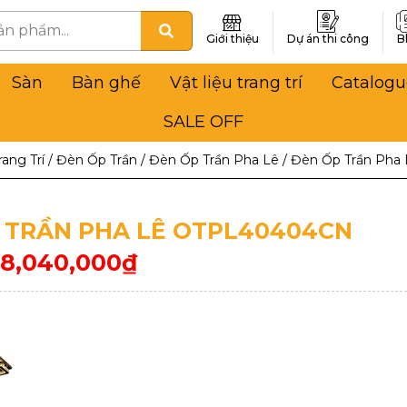
Giới thiệu
Dự án thi công
B
Sàn
Bàn ghế
Vật liệu trang trí
Catalogu
SALE OFF
ang Trí
/
Đèn Ốp Trần
/
Đèn Ốp Trần Pha Lê
/
Đèn Ốp Trần Pha
 TRẦN PHA LÊ OTPL40404CN
8,040,000
₫