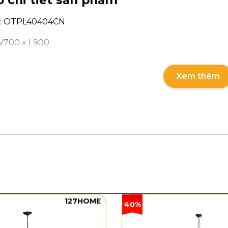
 chi tiết sản phẩm
m: OTPL40404CN
W700 x L900
ED 3 CĐ
Xem thêm
4,5W
g và chất liệu
n Pha Lê OTPL40404CN
gây ấn tượng với thiết kế hình
inh tế. Điểm nổi bật của mẫu đèn nằm ở cấu trúc khối p
ánh sáng nổi bật và đầy chiều sâu. Khi đèn được bật vào
ian trở nên lung linh, sang trọng và cuốn hút hơn.
127HOME
40%