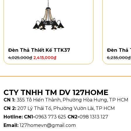
Đèn Thả Thiết Kế TTK37
Đèn Thả 
4,025,000
₫
2,415,000
₫
6,235,000
₫
CTY TNHH TM DV 127HOME
CN 1:
355 Tô Hiến Thành, Phường Hòa Hưng, TP HCM
CN 2:
207 Lý Thái Tổ, Phường Vườn Lài, TP HCM
Hotline:
CN1-
0963 773 625
CN2-
098 1313 127
Email:
127homevn@gmail.com