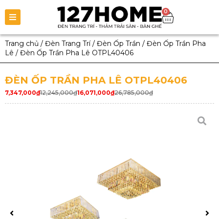
0
Trang chủ
/
Đèn Trang Trí
/
Đèn Ốp Trần
/
Đèn Ốp Trần Pha
Lê
/
Đèn Ốp Trần Pha Lê OTPL40406
ĐÈN ỐP TRẦN PHA LÊ OTPL40406
7,347,000
₫
12,245,000
₫
16,071,000
₫
26,785,000
₫