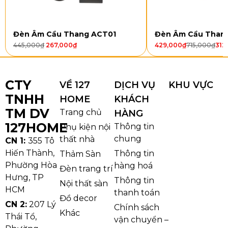
OTPL40406V600
W600
LED
64W
Ph
Đèn Âm Cầu Thang ACT01
Đèn Âm Cầu Than
3 CĐ
lê
445,000
₫
267,000
₫
429,000
₫
715,000
₫
312
OTPL40406V800
W800
LED
64W
Ph
3 CĐ
lê
CTY
VỀ 127
DỊCH VỤ
KHU VỰC
TNHH
HOME
KHÁCH
OTPL40406V1000
W1000
LED
200W
Ph
3 CĐ
lê
TM DV
Trang chủ
HÀNG
127HOME
Thông tin
Phụ kiện nội
Kiểu dáng và chất liệu
chung
thất nhà
CN 1:
355 Tô
Hiến Thành,
Thông tin
Thảm Sàn
Đèn Ốp Trần Pha Lê OTPL40406
gây ấn tượng với
Phường Hòa
hàng hoá
Đèn trang trí
thiết kế hình vuông hiện đại cùng cấu trúc nhiều
Hưng, TP
Thông tin
Nội thất sàn
tầng pha lê được sắp xếp cân đối và tinh xảo. Các hạt
HCM
thanh toán
Đồ decor
pha lê kết hợp cùng các thanh pha lê dài tạo nên
CN 2:
207 Lý
Chính sách
hiệu ứng phản chiếu ánh sáng vô cùng nổi bật khi
Khác
Thái Tổ,
vận chuyển –
đèn được bật vào buổi tối. Kiểu dáng vuông vức giúp