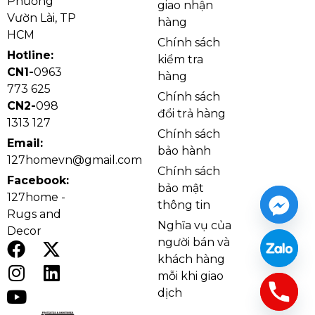
Phường
giao nhận
sản phẩm mang lại cảm giác sang trọng, chắc chắn và
Vườn Lài, TP
hàng
phù hợp với nhiều phong cách nội thất cao cấp hiện
HCM
Chính sách
nay.
Hotline:
kiểm tra
CN1-
0963
hàng
773 625
Chính sách
CN2-
098
đổi trả hàng
1313 127
Chính sách
Email:
bảo hành
127homevn@gmail.com
Chính sách
Facebook:
bảo mật
127home -
thông tin
Rugs and
Nghĩa vụ của
Decor
người bán và
khách hàng
Ảnh thật Đèn Ốp Trần Pha Lê OTPL40406V600 thi
mỗi khi giao
công tại nhà khách
dịch