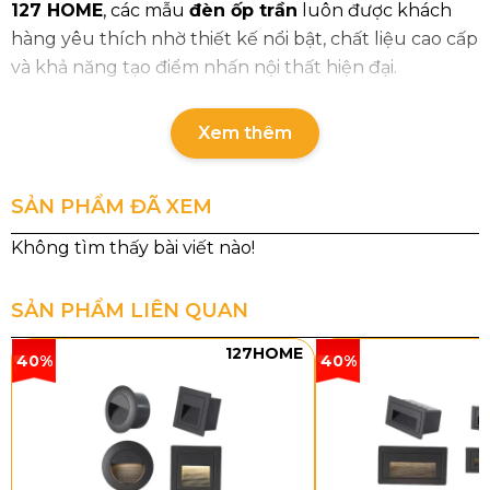
127 HOME
, các mẫu
đèn ốp trần
luôn được khách
hàng yêu thích nhờ thiết kế nổi bật, chất liệu cao cấp
và khả năng tạo điểm nhấn nội thất hiện đại.
Xem thêm
SẢN PHẨM ĐÃ XEM
SẢN PHẨM LIÊN QUAN
127HOME
40%
40%
Thông số chi tiết sản phẩm
Mã sản phẩm
Kích
Loại
Công
Chấ
thước
bóng
suất
liệu