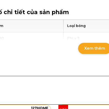
 chi tiết của sản phẩm
ẩm
Loại bóng
80
E14 x 3
Xem thêm
00
E14 x 9
g và chất liệu
n Pha Lê OTPL578
sở hữu kiểu dáng tròn ốp trần gọn g
p đều, tạo cảm giác lấp lánh và sang trọng khi nhìn trự
 giúp không gian trở nên ấm áp, rực rỡ và có chiều sâu
hu vực lối vào; trong khi phiên bản Ø500 tạo hiệu ứng
127HOME