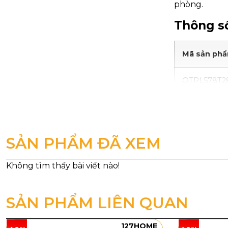
phòng.
Thông số
Mã sản ph
OTPL578T2
OTPL578T5
Kiểu dán
SẢN PHẨM ĐÃ XEM
Đèn Ốp Trầ
pha lê nhỏ xế
mảng pha lê,
hành lang, k
SẢN PHẨM LIÊN QUAN
ngủ master.
127HOME