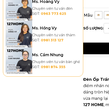
Ms. Hoàng Vy
Chuyên viên tư vấn đèn
SĐT:
0963 773 625
Mẫu
Ms. Hồng Vy
SỐ LƯỢNG:
Chuyên viên tư vấn thảm
SĐT:
0981 313 127
Ms. Cẩm Nhung
Chuyên viên tư vấn bàn ghế
SĐT:
0981 874 355
Đèn Ốp Trầ
điểm nhấn nổi
dáng tròn hi
vừa mang lại
127 HOME
, 