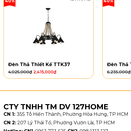
40%
40%
Đèn Thả Thiết Kế TTK37
Đèn Thả 
4,025,000
₫
2,415,000
₫
6,235,000
₫
CTY TNHH TM DV 127HOME
CN 1:
355 Tô Hiến Thành, Phường Hòa Hưng, TP HCM
CN 2:
207 Lý Thái Tổ, Phường Vườn Lài, TP HCM