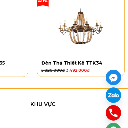
40%
35
Đèn Thả Thiết Kế TTK34
5,820,000
₫
3,492,000
₫
KHU VỰC