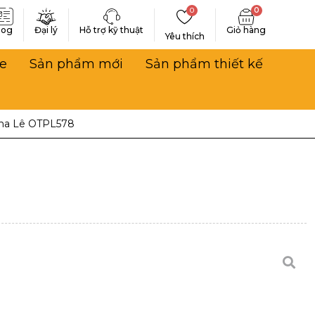
0
0
log
Đại lý
Hỗ trợ kỹ thuật
Yêu thích
e
Sản phẩm mới
Sản phẩm thiết kế
ha Lê OTPL578