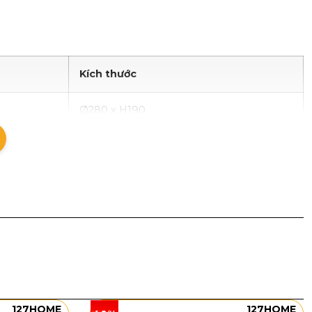
Kích thước
Ø280 x H190
Ø500 x H190
àng, phần thân đèn được bao phủ bởi nhiều chi tiết
c diện. Khi bật sáng, ánh đèn phản chiếu qua từng
 hơn. Phiên bản Ø280 phù hợp với phòng ngủ nhỏ,
 nổi bật hơn cho phòng khách, phòng ăn hoặc phòng
127HOME
127HOME