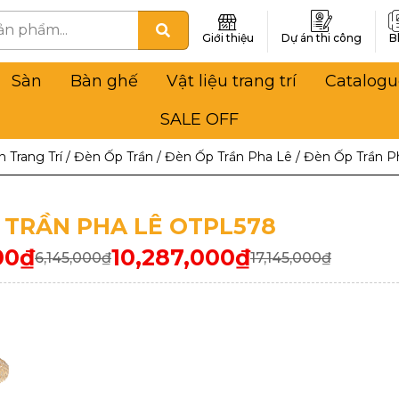
Giới thiệu
Dự án thi công
B
Sàn
Bàn ghế
Vật liệu trang trí
Catalogu
SALE OFF
 Trang Trí
/
Đèn Ốp Trần
/
Đèn Ốp Trần Pha Lê
/
Đèn Ốp Trần P
 TRẦN PHA LÊ OTPL578
00
₫
10,287,000
₫
6,145,000
₫
17,145,000
₫