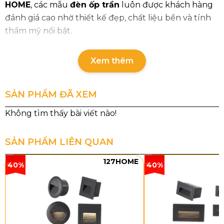
HOME
, các mẫu
đèn ốp trần
luôn được khách hàng
đánh giá cao nhờ thiết kế đẹp, chất liệu bền và tính
thẩm mỹ nổi bật.
Thông số chi tiết sản phẩm
Xem thêm
Mã sản phẩm
Kích
Loại
Chất
thước
bóng
liệu
SẢN PHẨM ĐÃ XEM
OTPL8717T550
Ø550
E14 x 9
Pha lê
SẢN PHẨM LIÊN QUAN
OTPL8717T800
Ø800
E14 x 16
Pha lê
127HOME
40%
40%
OTPL8717T950
Ø950
E14 x 21
Pha lê
Kiểu dáng và chất liệu
Đèn Ốp Trần Pha Lê OTPL8717
sở hữu thiết kế