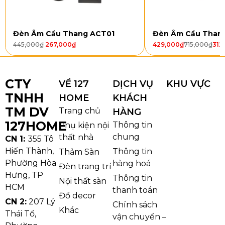
tròn nhiều tầng với các lớp pha lê được bố trí cân đối
tạo nên vẻ đẹp sang trọng và cuốn hút. Khi đèn được
bật, ánh sáng phản chiếu qua các thanh pha lê giúp
Đèn Âm Cầu Thang ACT01
Đèn Âm Cầu Than
không gian trở nên lung linh và nổi bật hơn. Phần
445,000
₫
267,000
₫
429,000
₫
715,000
₫
312
viền phía trên được thiết kế mềm mại với các chi tiết
trắng cao cấp tạo cảm giác thanh lịch nhưng vẫn
CTY
VỀ 127
DỊCH VỤ
KHU VỰC
hiện đại.
TNHH
HOME
KHÁCH
TM DV
Trang chủ
HÀNG
127HOME
Thông tin
Phụ kiện nội
chung
thất nhà
CN 1:
355 Tô
Hiến Thành,
Thông tin
Thảm Sàn
Phường Hòa
hàng hoá
Đèn trang trí
Hưng, TP
Thông tin
Nội thất sàn
HCM
thanh toán
Đồ decor
CN 2:
207 Lý
Chính sách
Khác
Thái Tổ,
vận chuyển –