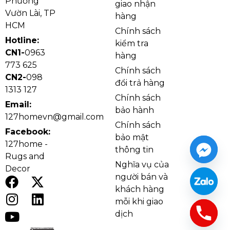
Phường
giao nhận
Vườn Lài, TP
hàng
Ảnh cận Đèn Ốp Trần Pha Lê OTPL8717T550
HCM
Chính sách
Hotline:
kiểm tra
CN1-
0963
hàng
773 625
Chính sách
CN2-
098
đổi trả hàng
1313 127
Chính sách
Email:
bảo hành
127homevn@gmail.com
Chính sách
Facebook:
bảo mật
127home -
thông tin
Rugs and
Nghĩa vụ của
Decor
Ảnh thật Đèn Ốp Trần Pha Lê OTPL8717T950
người bán và
Khung đèn được gia công từ kim loại chắc chắn kết
khách hàng
hợp lớp mạ sáng bóng giúp tăng độ bền và hạn chế
mỗi khi giao
oxy hóa theo thời gian. Các thanh pha lê trong suốt
dịch
có khả năng phản chiếu ánh sáng tốt, giúp ánh sáng