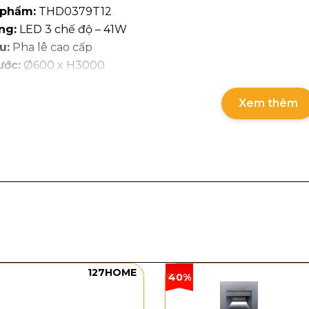
 phẩm:
THD0379T12
ng:
LED 3 chế độ – 41W
u:
Pha lê cao cấp
ước:
Ø600 x H3000
ước thùng:
63 x 63 x 20cm
ượng thùng:
10kg
Xem thêm
127HOME
40%