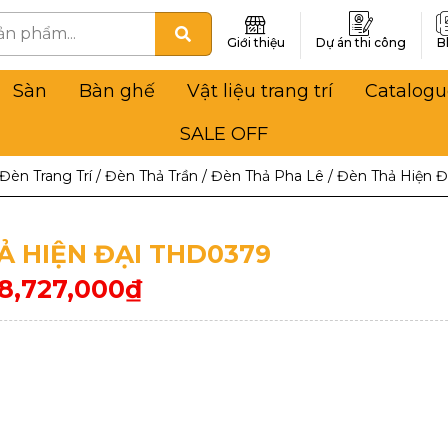
Giới thiệu
Dự án thi công
B
Sàn
Bàn ghế
Vật liệu trang trí
Catalogu
SALE OFF
Đèn Trang Trí
/
Đèn Thả Trần
/
Đèn Thả Pha Lê
/
Đèn Thả Hiện 
Ả HIỆN ĐẠI THD0379
8,727,000
₫