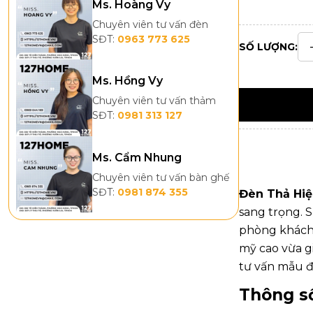
Ms. Hoàng Vy
Chuyên viên tư vấn đèn
SĐT:
0963 773 625
SỐ LƯỢNG:
Ms. Hồng Vy
Chuyên viên tư vấn thảm
SĐT:
0981 313 127
Ms. Cẩm Nhung
Chuyên viên tư vấn bàn ghế
SĐT:
0981 874 355
Đèn Thả Hi
sang trọng. 
phòng khách 
mỹ cao vừa g
tư vấn mẫu đè
Thông số