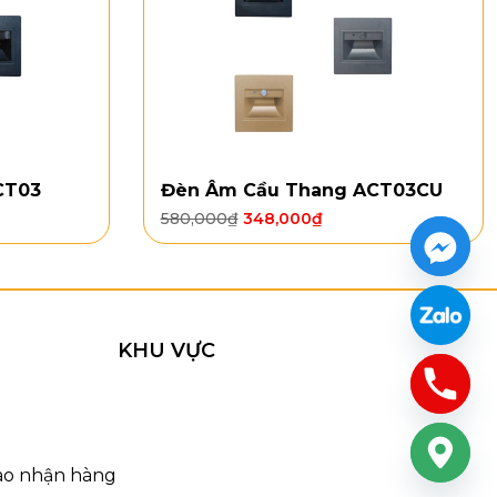
CT03
Đèn Âm Cầu Thang ACT03CU
580,000
₫
348,000
₫
i THD0379T12
0379T12
KHU VỰC
rần tròn Ø600, kết hợp nhiều quả cầu pha lê được
iểm sáng pha lê đang rơi nhẹ trong không gian, mang
3000, sản phẩm đặc biệt phù hợp cho phòng khách trần
room hoặc các không gian cần một điểm nhấn ánh sáng
iao nhận hàng