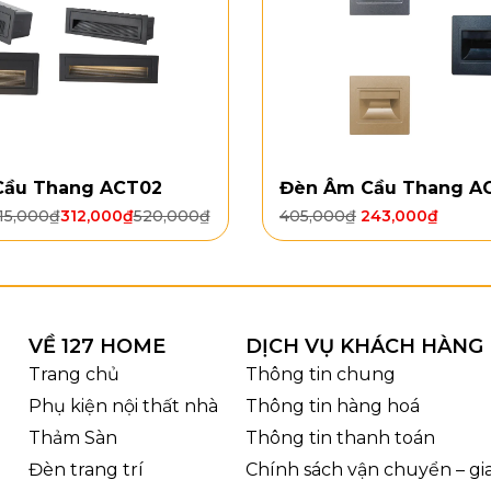
Cầu Thang ACT02
Đèn Âm Cầu Thang A
15,000
₫
312,000
₫
520,000
₫
405,000
₫
243,000
₫
Thông số đèn thả hiện đạ
g và chất liệu đèn thả hiện đại THD
VỀ 127 HOME
DỊCH VỤ KHÁCH HÀNG
 Đại THD0379 gây ấn tượng với bố cục thả dài từ mâm t
Trang chủ
Thông tin chung
ao độ khác nhau. Thiết kế này tạo cảm giác như những đ
hanh thoát, sang trọng và có chiều sâu. Với chiều cao H
Phụ kiện nội thất nhà
Thông tin hàng hoá
ệt thự, cầu thang thông tầng, khu vực giếng trời, show
Thảm Sàn
Thông tin thanh toán
g không quá rườm rà.
Đèn trang trí
Chính sách vận chuyển – g