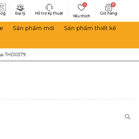
0
0
log
Đại lý
Hỗ trợ kỹ thuật
Yêu thích
e
Sản phẩm mới
Sản phẩm thiết kế
Đại THD0379