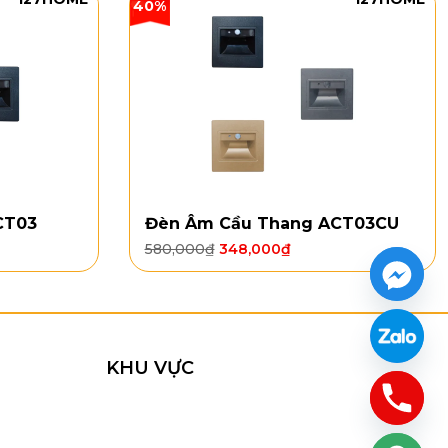
40%
CT03
Đèn Âm Cầu Thang ACT03CU
580,000
₫
348,000
₫
KHU VỰC