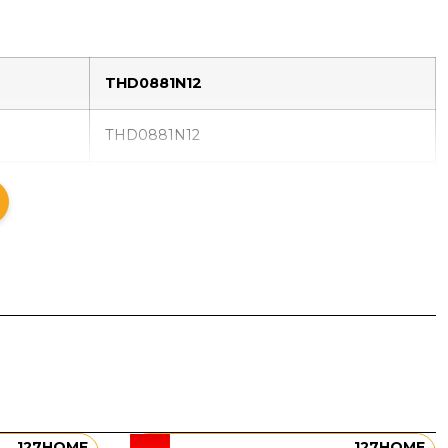
THD0881N12
THD0881N12
LED 3 chế độ
116W
Hợp kim sơn tĩnh điện
L1100 x W250 x H3000
115 x 35 x 20cm
8kg
127HOME
127HOME