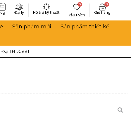
0
0
log
Đại lý
Hỗ trợ kỹ thuật
Yêu thích
e
Sản phẩm mới
Sản phẩm thiết kế
n Đại THD0881