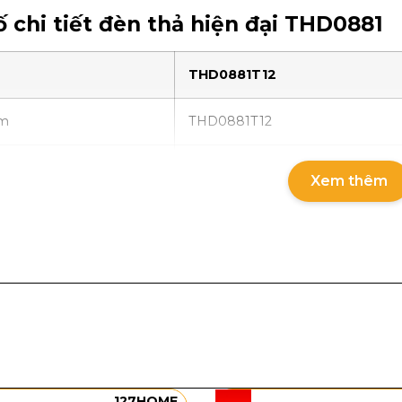
 chi tiết đèn thả hiện đại THD0881
THD0881T12
ẩm
THD0881T12
LED 3 chế độ
Xem thêm
90W
Hợp kim sơn tĩnh điện
Ø550 x H3000
thùng
63 x 63 x 24cm
g thùng
10kg
127HOME