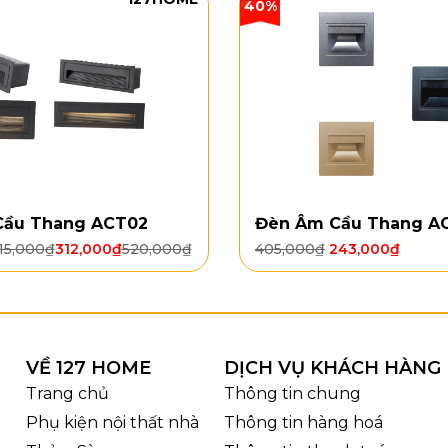
40%
Cầu Thang ACT02
Đèn Âm Cầu Thang A
15,000
₫
312,000
₫
520,000
₫
405,000
₫
243,000
₫
VỀ 127 HOME
DỊCH VỤ KHÁCH HÀNG
Trang chủ
Thông tin chung
Phụ kiện nội thất nhà
Thông tin hàng hoá