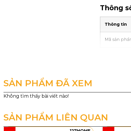
Thông số
Thông tin
Mã sản ph
Loại bóng
Công suất
SẢN PHẨM ĐÃ XEM
Chất liệu
Kích thước
SẢN PHẨM LIÊN QUAN
Kích thước 
Trọng lượn
127HOME