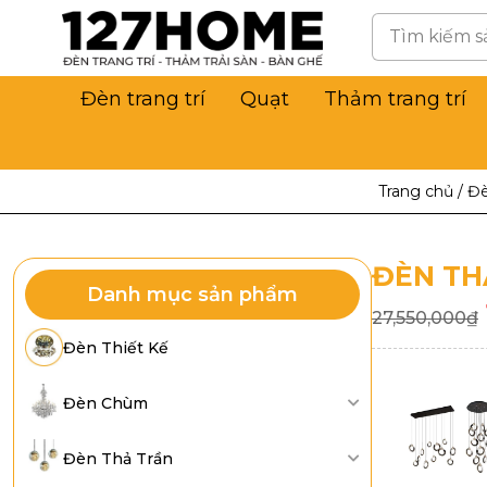
Đèn trang trí
Quạt
Thảm trang trí
Trang chủ
/
Đè
ĐÈN TH
Danh mục sản phẩm
27,550,000
₫
Đèn Thiết Kế
Đèn Chùm
Đèn Thả Trần