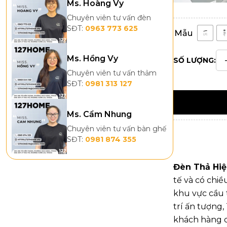
Ms. Hoàng Vy
Chuyên viên tư vấn đèn
SĐT:
0963 773 625
Mẫu
Ms. Hồng Vy
SỐ LƯỢNG:
Chuyên viên tư vấn thảm
SĐT:
0981 313 127
Ms. Cẩm Nhung
Chuyên viên tư vấn bàn ghế
SĐT:
0981 874 355
Đèn Thả Hiệ
tế và có chi
khu vực cầu 
trí ấn tượng,
khách hàng 