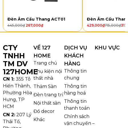
Sứ cao cấp:
bề mặt mịn, bắt sáng tốt, khi lên
đèn cho hiệu ứng lấp lánh nhưng dịu mắt; bền
Đèn Âm Cầu Thang ACT01
Đèn Âm Cầu Than
màu và sang trọng.
445,000
₫
267,000
₫
429,000
₫
715,000
₫
312
Ngàm/khung treo kim loại:
chắc chắn, dễ lắp
đặt, giữ dáng lá sứ ổn định.
CTY
VỀ 127
DỊCH VỤ
KHU VỰC
TNHH
HOME
KHÁCH
TM DV
Trang chủ
HÀNG
127HOME
Thông tin
Phụ kiện nội
chung
thất nhà
CN 1:
355 Tô
Hiến Thành,
Thông tin
Thảm Sàn
Phường Hòa
hàng hoá
Đèn trang trí
Hưng, TP
Thông tin
Nội thất sàn
HCM
thanh toán
Đồ decor
CN 2:
207 Lý
Chính sách
Khác
Thái Tổ,
Đèn thả hiện đại THD157 với thiết kế lá sứ độc đáo
vận chuyển –