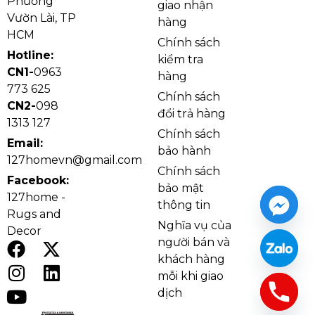
Phường
giao nhận
Vườn Lài, TP
hàng
HCM
Chính sách
Hotline:
kiểm tra
CN1-
0963
hàng
773 625
Chính sách
CN2-
098
đổi trả hàng
1313 127
Chính sách
Email:
bảo hành
127homevn@gmail.com
Chính sách
Facebook:
bảo mật
127home -
Kiểu dáng và chất liệu của đèn thả hiện đại THD157
thông tin
Rugs and
Lý do nên chọn sản phẩm
Nghĩa vụ của
Decor
người bán và
Thiết kế lá sứ độc đáo
tạo điểm nhấn nghệ
khách hàng
thuật, giúp không gian nhỏ vẫn nổi bật.
mỗi khi giao
Kích thước mini, linh hoạt
: treo đơn/treo cụm
dịch
tùy bố cục, tối ưu cho lối đi, quầy bar, giếng trời.