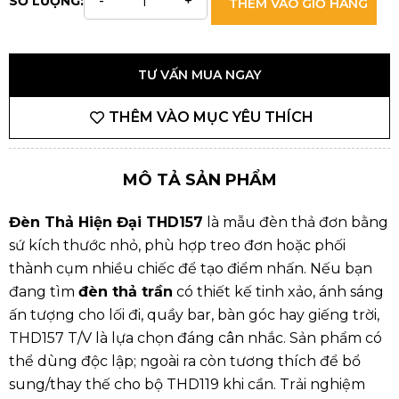
SỐ LƯỢNG:
THÊM VÀO GIỎ HÀNG
TƯ VẤN MUA NGAY
THÊM VÀO MỤC YÊU THÍCH
MÔ TẢ SẢN PHẨM
Đèn Thả Hiện Đại THD157
là mẫu đèn thả đơn bằng
sứ kích thước nhỏ, phù hợp treo đơn hoặc phối
thành cụm nhiều chiếc để tạo điểm nhấn. Nếu bạn
đang tìm
đèn thả trần
có thiết kế tinh xảo, ánh sáng
ấn tượng cho lối đi, quầy bar, bàn góc hay giếng trời,
THD157 T/V là lựa chọn đáng cân nhắc. Sản phẩm có
thể dùng độc lập; ngoài ra còn tương thích để bổ
sung/thay thế cho bộ THD119 khi cần. Trải nghiệm