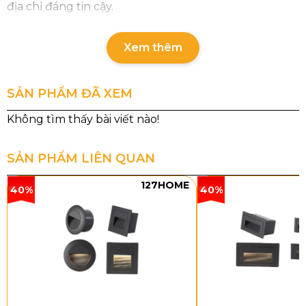
địa chỉ đáng tin cậy.
Xem thêm
SẢN PHẨM ĐÃ XEM
SẢN PHẨM LIÊN QUAN
127HOME
40%
40%
Thông số chi tiết của sản phẩm
Mã sản phẩm: THD201
Loại bóng: LED 3 CĐ (3 chế độ màu)
Kích thước: L1200 x H1000 mm
Chất liệu: Khung thân đèn bằng hợp kim xi