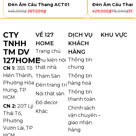
vàng, chao đèn bằng acrylic màu trắng đục
Đèn Âm Cầu Thang ACT01
Đèn Âm Cầu Than
445,000
₫
267,000
₫
429,000
₫
715,000
₫
312
Kiểu dáng: Đèn thả thanh ngang hiện đại
Phù hợp: Bàn ăn, đảo bếp, quầy bar, phòng
khách, căn hộ, nhà phố
CTY
VỀ 127
DỊCH VỤ
KHU VỰC
TNHH
HOME
KHÁCH
TM DV
Trang chủ
HÀNG
127HOME
Thông tin
Phụ kiện nội
chung
thất nhà
CN 1:
355 Tô
Hiến Thành,
Thông tin
Thảm Sàn
Phường Hòa
hàng hoá
Đèn trang trí
Hưng, TP
Thông tin
Nội thất sàn
HCM
thanh toán
Đồ decor
CN 2:
207 Lý
Chính sách
Khác
Thái Tổ,
vận chuyển –
Thông số đèn thả hiện đại THD201
Phường
giao nhận
Vườn Lài, TP
Kiểu dáng và Chất liệu
hàng
HCM