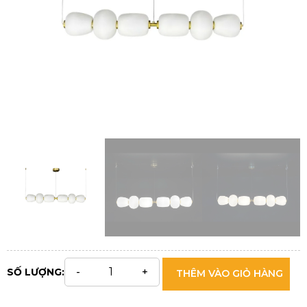
SỐ LƯỢNG:
THÊM VÀO GIỎ HÀNG