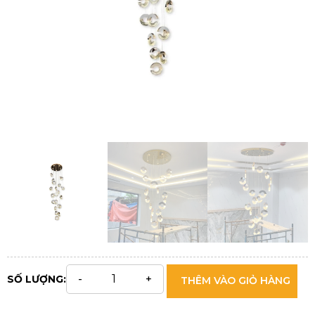
SỐ LƯỢNG:
THÊM VÀO GIỎ HÀNG