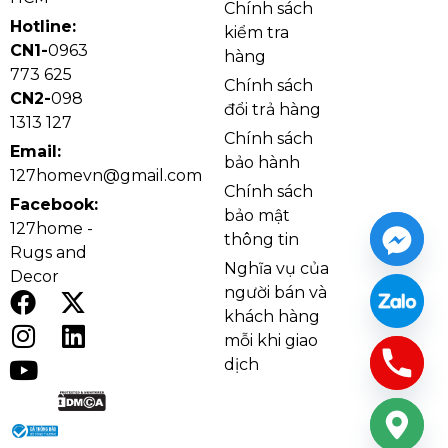
Chính sách
thự hoặc các không gian có trần cao cần một điểm
Hotline:
kiểm tra
nhấn nổi bật.
CN1-
0963
hàng
773 625
Chính sách
CN2-
098
đổi trả hàng
1313 127
Chính sách
Email:
bảo hành
127homevn@gmail.com
Chính sách
Facebook:
bảo mật
127home -
thông tin
Rugs and
Nghĩa vụ của
Decor
người bán và
khách hàng
mỗi khi giao
Chi tiết đèn thả hiện đại THD2351T21
dịch
Về chất liệu, THD2351 sử dụng thủy tinh cao cấp,
mang lại độ trong, sáng và khả năng bắt sáng tốt. Khi
kết hợp cùng LED 3 chế độ công suất 90W, đèn có