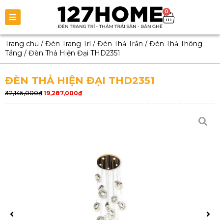
0
Trang chủ
/
Đèn Trang Trí
/
Đèn Thả Trần
/
Đèn Thả Thông
Tầng
/
Đèn Thả Hiện Đại THD2351
ĐÈN THẢ HIỆN ĐẠI THD2351
32,145,000
₫
19,287,000
₫