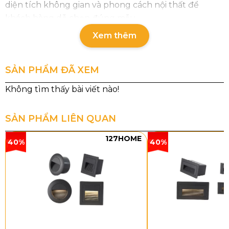
diện tích không gian và phong cách nội thất để
khách hàng dễ chọn đúng mẫu.
Xem thêm
SẢN PHẨM ĐÃ XEM
SẢN PHẨM LIÊN QUAN
127HOME
40%
40%
Thông số chi tiết đèn thả hiện đại
THD2351T21
Mã sản phẩm: THD2351T21
Loại bóng: LED 3 chế độ – 90W