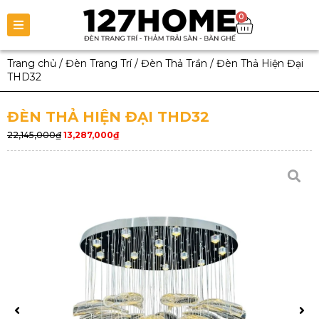
0
Trang chủ
/
Đèn Trang Trí
/
Đèn Thả Trần
/
Đèn Thả Hiện Đại
THD32
ĐÈN THẢ HIỆN ĐẠI THD32
22,145,000
₫
13,287,000
₫