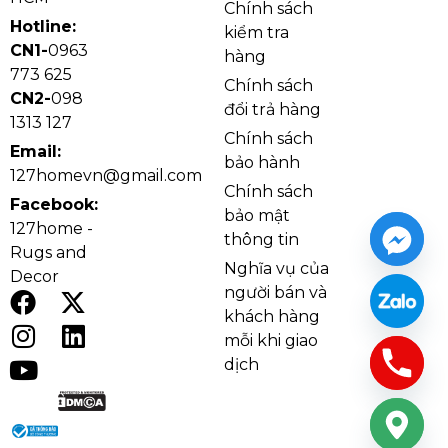
Chính sách
treo ổn định. Sự kết hợp giữa thủy tinh cao cấp và
Hotline:
kiểm tra
khung inox giúp đèn vừa
bền
,
đẹp
, vừa
an toàn
khi
CN1-
0963
hàng
sử dụng lâu dài.
773 625
Chính sách
CN2-
098
đổi trả hàng
1313 127
Chính sách
Email:
bảo hành
127homevn@gmail.com
Chính sách
Facebook:
bảo mật
127home -
thông tin
Rugs and
Nghĩa vụ của
Decor
người bán và
khách hàng
mỗi khi giao
dịch
Đèn thả hiện đại THD32 với chất liệu thuỷ tinh cao
cấp
Điểm nổi bật đèn thả hiện đại