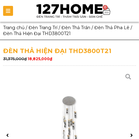
0
Trang chủ
/
Đèn Trang Trí
/
Đèn Thả Trần
/
Đèn Thả Pha Lê
/
Đèn Thả Hiện Đại THD3800T21
ĐÈN THẢ HIỆN ĐẠI THD3800T21
31,375,000
₫
18,825,000
₫