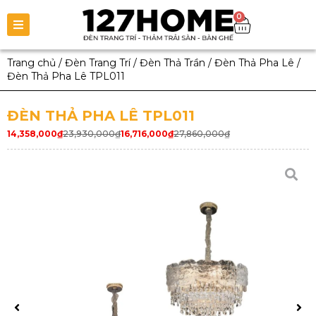
0
Trang chủ
/
Đèn Trang Trí
/
Đèn Thả Trần
/
Đèn Thả Pha Lê
/
Đèn Thả Pha Lê TPL011
ĐÈN THẢ PHA LÊ TPL011
14,358,000
₫
23,930,000
₫
16,716,000
₫
27,860,000
₫