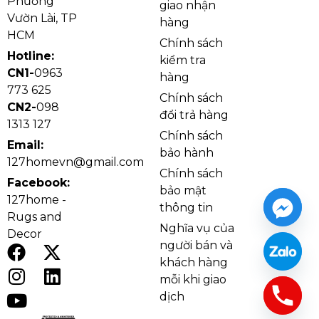
Phường
giao nhận
Vườn Lài, TP
hàng
HCM
Chính sách
Hotline:
kiểm tra
CN1-
0963
hàng
773 625
Chính sách
CN2-
098
đổi trả hàng
1313 127
Chi tiết đèn thả pha lê TPL011T600
Chính sách
Email:
bảo hành
127homevn@gmail.com
Chính sách
Facebook:
bảo mật
127home -
thông tin
Rugs and
Nghĩa vụ của
Decor
người bán và
khách hàng
mỗi khi giao
dịch