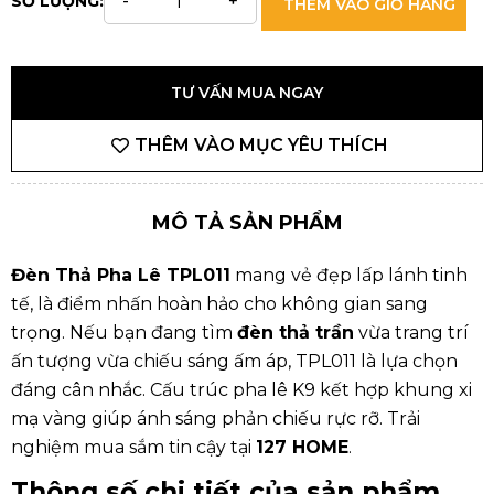
SỐ LƯỢNG:
THÊM VÀO GIỎ HÀNG
TƯ VẤN MUA NGAY
THÊM VÀO MỤC YÊU THÍCH
MÔ TẢ SẢN PHẨM
Đèn Thả Pha Lê TPL011
mang vẻ đẹp lấp lánh tinh
tế, là điểm nhấn hoàn hảo cho không gian sang
trọng. Nếu bạn đang tìm
đèn thả trần
vừa trang trí
ấn tượng vừa chiếu sáng ấm áp, TPL011 là lựa chọn
đáng cân nhắc. Cấu trúc pha lê K9 kết hợp khung xi
mạ vàng giúp ánh sáng phản chiếu rực rỡ. Trải
nghiệm mua sắm tin cậy tại
127 HOME
.
Thông số chi tiết của sản phẩm