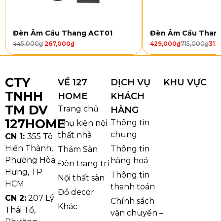
Kiểu dáng và chất liệu
Đèn Âm Cầu Thang ACT01
Đèn Âm Cầu Than
Mẫu đèn thả pha lê TPL011 nổi bật với
vành pha lê
445,000
₫
267,000
₫
429,000
₫
715,000
₫
312
đúc dạng khối băng
bao quanh phần chùm hạt rơi
nhiều tầng. Khi bật đèn, các mặt cắt tạo hiệu ứng lấp
lánh, tỏa sáng xuống dưới và phản chiếu lên trần—
CTY
VỀ 127
DỊCH VỤ
KHU VỰC
rất hợp treo giữa phòng khách, sảnh đón hay khu
TNHH
HOME
KHÁCH
vực bàn ăn lớn.
TM DV
Trang chủ
HÀNG
127HOME
Thông tin
Phụ kiện nội
Pha lê K9
: trong, độ tán quang cao, bề mặt cắt
chung
thất nhà
CN 1:
355 Tô
sắc nét giúp ánh sáng rực rỡ nhưng vẫn êm mắt.
Hiến Thành,
Thông tin
Thảm Sàn
Khung kim loại xi mạ vàng
: chắc chắn, bền
Phường Hòa
hàng hoá
màu, chống oxy hóa, giữ vẻ sang trọng lâu dài.
Đèn trang trí
Hưng, TP
Thông tin
Nội thất sàn
HCM
thanh toán
Đồ decor
CN 2:
207 Lý
Chính sách
Khác
Thái Tổ,
vận chuyển –