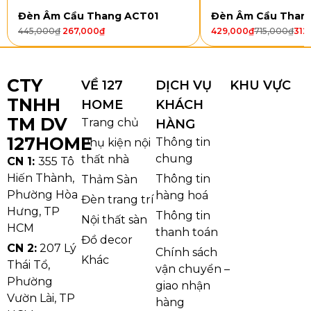
Đèn Âm Cầu Thang ACT01
Đèn Âm Cầu Than
445,000
₫
267,000
₫
429,000
₫
715,000
₫
312
CTY
VỀ 127
DỊCH VỤ
KHU VỰC
TNHH
HOME
KHÁCH
TM DV
Trang chủ
HÀNG
127HOME
Thông tin
Phụ kiện nội
Thiết kế của đèn thả pha lê TPL353
chung
thất nhà
CN 1:
355 Tô
Hiến Thành,
Thông tin
Thảm Sàn
Phường Hòa
hàng hoá
Đèn trang trí
Hưng, TP
Thông tin
Nội thất sàn
HCM
thanh toán
Đồ decor
CN 2:
207 Lý
Chính sách
Khác
Thái Tổ,
vận chuyển –
Phường
giao nhận
Vườn Lài, TP
hàng