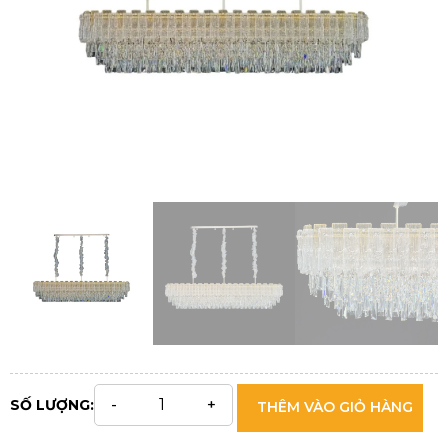
SỐ LƯỢNG:
THÊM VÀO GIỎ HÀNG