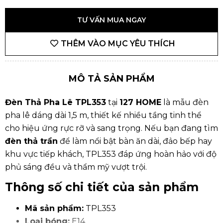
TƯ VẤN MUA NGAY
THÊM VÀO MỤC YÊU THÍCH
MÔ TẢ SẢN PHẨM
Đèn Thả Pha Lê TPL353
tại
127 HOME
là mẫu đèn
pha lê dáng dài 1,5 m, thiết kế nhiều tầng tinh thể
cho hiệu ứng rực rỡ và sang trọng. Nếu bạn đang tìm
đèn thả trần
để làm nổi bật bàn ăn dài, đảo bếp hay
khu vực tiếp khách, TPL353 đáp ứng hoàn hảo với độ
phủ sáng đều và thẩm mỹ vượt trội.
Thông số chi tiết của sản phẩm
Mã sản phẩm:
TPL353
Loại bóng:
E14