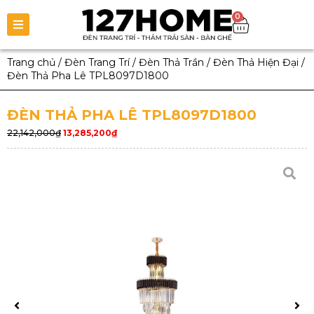
0
Trang chủ
/
Đèn Trang Trí
/
Đèn Thả Trần
/
Đèn Thả Hiện Đại
/
Đèn Thả Pha Lê TPL8097D1800
ĐÈN THẢ PHA LÊ TPL8097D1800
22,142,000
₫
13,285,200
₫