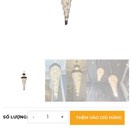
SỐ LƯỢNG:
THÊM VÀO GIỎ HÀNG