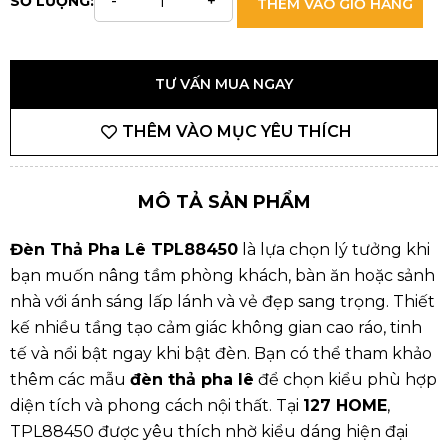
SỐ LƯỢNG:
THÊM VÀO GIỎ HÀNG
TƯ VẤN MUA NGAY
THÊM VÀO MỤC YÊU THÍCH
MÔ TẢ SẢN PHẨM
Đèn Thả Pha Lê TPL88450
là lựa chọn lý tưởng khi
bạn muốn nâng tầm phòng khách, bàn ăn hoặc sảnh
nhà với ánh sáng lấp lánh và vẻ đẹp sang trọng. Thiết
kế nhiều tầng tạo cảm giác không gian cao ráo, tinh
tế và nổi bật ngay khi bật đèn. Bạn có thể tham khảo
thêm các mẫu
đèn thả pha lê
để chọn kiểu phù hợp
diện tích và phong cách nội thất. Tại
127 HOME
,
TPL88450 được yêu thích nhờ kiểu dáng hiện đại