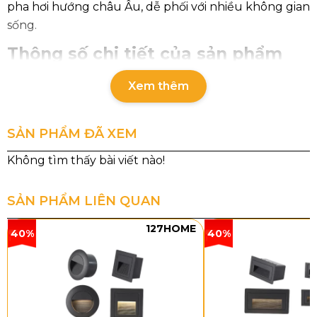
pha hơi hướng châu Âu, dễ phối với nhiều không gian
sống.
Thông số chi tiết của sản phẩm
Xem thêm
Hạng
TPL88450T600
TPL88450T800
mục
SẢN PHẨM ĐÃ XEM
Mã
TPL88450T600
TPL88450T800
sản
phẩm
SẢN PHẨM LIÊN QUAN
Loại
E14 x 13
E14 x 18
bóng
127HOME
40%
40%
Kích
Ø600 x H900
Ø800 x H1200
thước
Chất
Pha lê cao cấp +
Pha lê cao cấp +