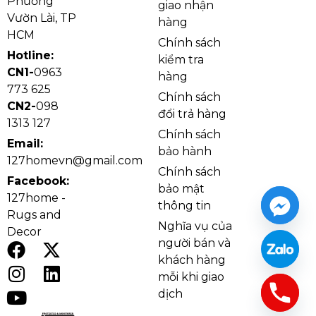
Phường
giao nhận
Vườn Lài, TP
hàng
HCM
Chính sách
Hotline:
kiểm tra
CN1-
0963
hàng
773 625
Chính sách
CN2-
098
đổi trả hàng
1313 127
Chính sách
Email:
bảo hành
127homevn@gmail.com
Chi tiết đèn thả pha lê TPL88450T800
Chính sách
Facebook:
Về chất liệu, sản phẩm kết hợp
pha lê cao cấp
cho
bảo mật
127home -
độ trong và khả năng tán sắc ánh sáng tốt, giúp ánh
thông tin
Rugs and
đèn phản chiếu lấp lánh, tạo chiều sâu cho không
Nghĩa vụ của
Decor
gian. Phần
khung hợp kim bền bỉ
giúp đèn ổn định
người bán và
khi treo, hạn chế rung lắc, phù hợp sử dụng lâu dài
khách hàng
mỗi khi giao
trong phòng khách, phòng ăn hoặc sảnh. Sự phối
dịch
hợp này vừa đảm bảo tính thẩm mỹ, vừa giúp đèn giữ
được vẻ đẹp bền theo thời gian.