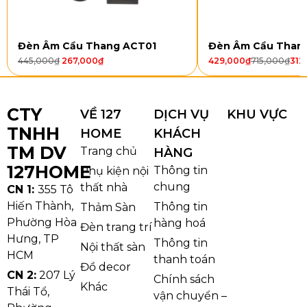
H680
khung
hợp
kim
Đèn Âm Cầu Thang ACT01
Đèn Âm Cầu Than
cao
cấp
445,000
₫
267,000
₫
429,000
₫
715,000
₫
312
T1000
TPL8879T1000
E14 x
Ø1000
Pha lê
CTY
36
x
K9 và
VỀ 127
DỊCH VỤ
KHU VỰC
H950
khung
TNHH
HOME
KHÁCH
hợp
TM DV
Trang chủ
HÀNG
kim
127HOME
cao
Thông tin
Phụ kiện nội
cấp
chung
thất nhà
CN 1:
355 Tô
Hiến Thành,
Thông tin
Thảm Sàn
Phường Hòa
hàng hoá
Đèn trang trí
Hưng, TP
Thông tin
Nội thất sàn
HCM
thanh toán
Đồ decor
CN 2:
207 Lý
Chính sách
Khác
Thái Tổ,
vận chuyển –