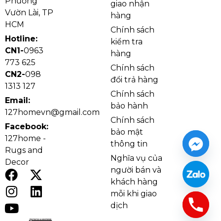
Phường
giao nhận
Vườn Lài, TP
hàng
HCM
Chính sách
Hotline:
kiểm tra
CN1-
0963
hàng
773 625
Chính sách
Đèn thả pha lê TPL8879 khung kim loại chắc chắn
CN2-
098
đổi trả hàng
1313 127
Kiểu dáng và chất liệu
Chính sách
Email:
bảo hành
Đèn thả pha lê TPL8879
có dáng tròn, phần thân
127homevn@gmail.com
Chính sách
xếp tầng rõ ràng, tạo cảm giác đèn “đầy” và sang
Facebook:
bảo mật
ngay cả khi nhìn từ xa. Điểm nổi bật là phần viền
127home -
thông tin
khung ánh kim kết hợp lớp pha lê rủ dày phía dưới,
Rugs and
Nghĩa vụ của
giúp đèn có độ lấp lánh mạnh nhưng vẫn giữ vẻ tinh
Decor
người bán và
tế. Khi bật sáng, ánh sáng xuyên qua pha lê tạo hiệu
khách hàng
ứng phản chiếu đa hướng, làm không gian ấm và có
mỗi khi giao
chiều sâu.
dịch