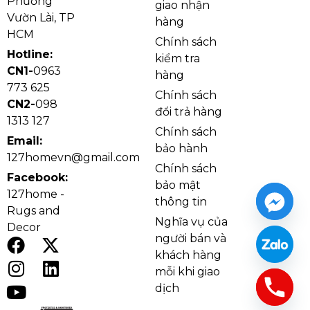
Phường
giao nhận
phiên bản dài L1200 hợp bàn ăn chữ nhật và đảo bếp
Vườn Lài, TP
hàng
vì ánh sáng trải đều theo chiều ngang.
HCM
Chính sách
Hotline:
kiểm tra
Pha lê K9 cao cấp được ưa chuộng nhờ độ trong và
CN1-
0963
hàng
khả năng bắt sáng tốt, giúp ánh sáng lên đẹp và tinh
773 625
Chính sách
xảo. Khung hợp kim bền bỉ giúp đèn thả pha lê
CN2-
098
đổi trả hàng
TPL8882 treo ổn định, chắc chắn và phù hợp sử
1313 127
Chính sách
dụng lâu dài. LED 3 chế độ giúp bạn linh hoạt đổi ánh
Email:
bảo hành
sáng theo từng thời điểm sinh hoạt.
127homevn@gmail.com
Chính sách
Facebook:
bảo mật
127home -
thông tin
Rugs and
Nghĩa vụ của
Decor
người bán và
khách hàng
mỗi khi giao
dịch