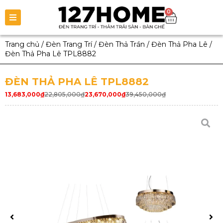
0
Trang chủ
/
Đèn Trang Trí
/
Đèn Thả Trần
/
Đèn Thả Pha Lê
/
Đèn Thả Pha Lê TPL8882
ĐÈN THẢ PHA LÊ TPL8882
13,683,000
₫
22,805,000
₫
23,670,000
₫
39,450,000
₫