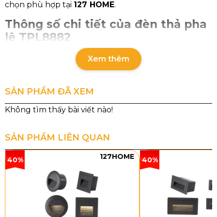
chọn phù hợp tại
127 HOME
.
Thông số chi tiết của đèn thả pha
lê TPL8882
Xem thêm
Mã sản phẩm
Kích thước
Loại
bóng
SẢN PHẨM ĐÃ XEM
TPL8882T600
Ø600 x H250
LED 3 CĐ
TPL8882T800
Ø800 x H320
LED 3 CĐ
SẢN PHẨM LIÊN QUAN
TPL8882N1200
L1200 x W420 x
LED 3 CĐ
127HOME
40%
40%
H280
Chất liệu: Pha lê K9 cao cấp và khung hợp kim bền bỉ.