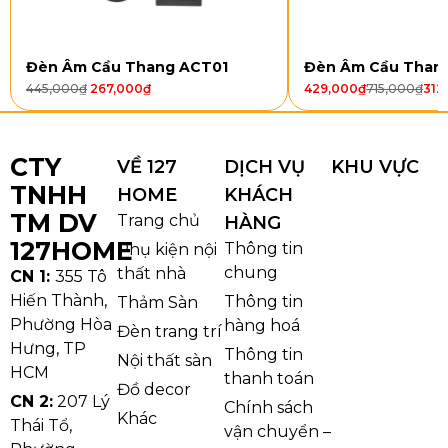
Đèn Âm Cầu Thang ACT01
Đèn Âm Cầu Than
445,000
₫
267,000
₫
429,000
₫
715,000
₫
312
CTY
VỀ 127
DỊCH VỤ
KHU VỰC
TNHH
HOME
KHÁCH
TM DV
Trang chủ
HÀNG
Kiểu dáng và chất liệu
127HOME
Thông tin
Phụ kiện nội
chung
thất nhà
CN 1:
355 Tô
Đèn thả pha lê TPL8882
nổi bật với phần khung
Hiến Thành,
Thông tin
Thảm Sàn
kim loại tạo vành chắc chắn, bên dưới là các lớp pha
Phường Hòa
hàng hoá
Đèn trang trí
lê K9 rũ tầng đều và dày, tạo cảm giác “đầy ánh sáng”
Hưng, TP
Thông tin
Nội thất sàn
nhưng không rối. Khi bật đèn, pha lê phản chiếu tạo
HCM
thanh toán
Đồ decor
hiệu ứng lấp lánh đa điểm, giúp không gian có chiều
CN 2:
207 Lý
Chính sách
sâu và sang hơn rõ rệt. Phiên bản tròn Ø600/Ø800
Khác
Thái Tổ,
vận chuyển –
phù hợp treo giữa phòng khách hoặc khu vực sảnh;