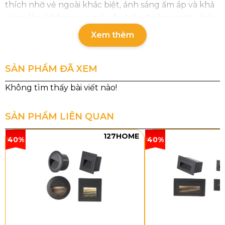
thích nhờ vẻ ngoài khác biệt, ánh sáng ấm áp và khả
năng làm không gian trở nên hiện đại hơn một cách
tinh tế.
Xem thêm
SẢN PHẨM ĐÃ XEM
SẢN PHẨM LIÊN QUAN
127HOME
40%
40%
Thông số chi tiết sản phẩm
Mã sản phẩm: TTK121
Loại bóng: LED 3000K – 10W