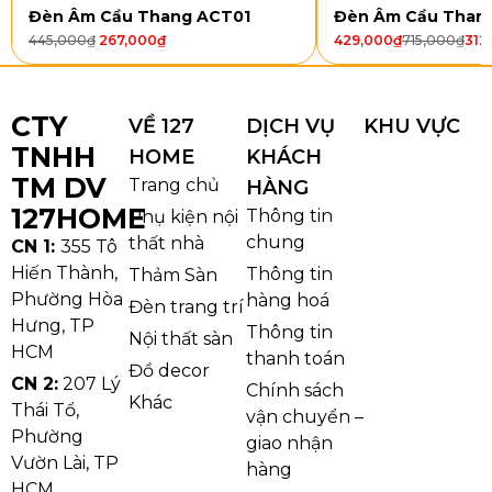
Chất liệu: Hợp kim sơn tĩnh điện
Đèn Âm Cầu Thang ACT01
Đèn Âm Cầu Than
445,000
₫
267,000
₫
429,000
₫
715,000
₫
312
Kích thước: L1200
Kích thước thùng: 127 x 47 x 12 cm
Trọng lượng: 2,9 kg
CTY
VỀ 127
DỊCH VỤ
KHU VỰC
TNHH
HOME
KHÁCH
TM DV
Trang chủ
HÀNG
127HOME
Thông tin
Phụ kiện nội
chung
thất nhà
CN 1:
355 Tô
Hiến Thành,
Thông tin
Thảm Sàn
Phường Hòa
hàng hoá
Đèn trang trí
Hưng, TP
Thông tin
Nội thất sàn
HCM
thanh toán
Đồ decor
CN 2:
207 Lý
Chính sách
Khác
Thái Tổ,
vận chuyển –
Thông số đèn thả thiết kế TTK121
Phường
giao nhận
Vườn Lài, TP
Kiểu dáng và chất liệu đèn thả
hàng
HCM