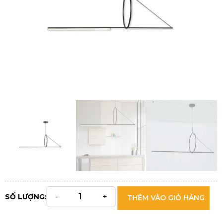
SỐ LƯỢNG:
THÊM VÀO GIỎ HÀNG